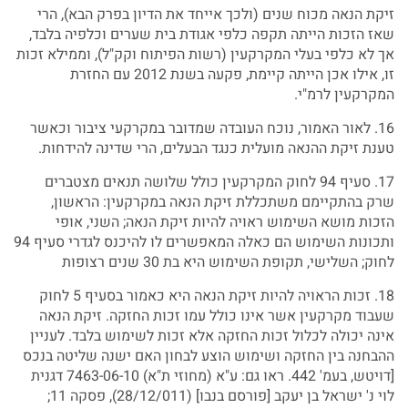
זיקת הנאה מכוח שנים (ולכך אייחד את הדיון בפרק הבא), הרי
שאז הזכות הייתה תקפה כלפי אגודת בית שערים וכלפיה בלבד,
אך לא כלפי בעלי המקרקעין (רשות הפיתוח וקק"ל), וממילא זכות
זו, אילו אכן הייתה קיימת, פקעה בשנת 2012 עם החזרת
המקרקעין לרמ"י.
16. לאור האמור, נוכח העובדה שמדובר במקרקעי ציבור וכאשר
טענת זיקת ההנאה מועלית כנגד הבעלים, הרי שדינה להידחות.
17. סעיף 94 לחוק המקרקעין כולל שלושה תנאים מצטברים
שרק בהתקיימם משתכללת זיקת הנאה במקרקעין: הראשון,
הזכות מושא השימוש ראויה להיות זיקת הנאה; השני, אופי
ותכונות השימוש הם כאלה המאפשרים לו להיכנס לגדרי סעיף 94
לחוק; השלישי, תקופת השימוש היא בת 30 שנים רצופות
18. זכות הראויה להיות זיקת הנאה היא כאמור בסעיף 5 לחוק
שעבוד מקרקעין אשר אינו כולל עמו זכות החזקה. זיקת הנאה
אינה יכולה לכלול זכות החזקה אלא זכות לשימוש בלבד. לעניין
ההבחנה בין החזקה ושימוש הוצע לבחון האם ישנה שליטה בנכס
[דויטש, בעמ' 442. ראו גם: ע"א (מחוזי ת"א) 7463-06-10 דגנית
לוי נ' ישראל בן יעקב [פורסם בנבו] (28/12/011), פסקה 11;