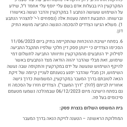
המקרקעין היו בבעלות אדם בשם עלי יוסף עלי אחמד ז"ל, שידע
על השימוש שעושה הנתבע 1 במקרקעין והדבר נעשה באישורו
וברשותו. התובעת דחתה טענות אלה (נספחים ו'-י' לתצהיר הנתבע
1). משלא הגיעו הצדדים להסכמה הוגשה התביעה מושא התיק
דנן.
6. בפתח ישיבת ההוכחות שהתקיימה בתיק ביום 11/06/2023
הסכימו הצדדים כי יינתן פסק דין חלקי שלפיו תתקבל התביעה
לסילוק יד הנתבעים מהמקרקעין ותיוותר התביעה לתשלום דמי
שימוש, זאת מבלי שהדבר יהווה הודאה מצד הנתבעים באשר
להיקף השימוש שנעשה על ידם במקרקעין והתקופה שבה נעשה
השימוש, וכן מבלי שהדבר יפגע בטענתם לעניין קיומה של זיקת
הנאה לטובתם בדרך המעבר במקרקעין, המשמשת כדרך גישה
אחורית לביתם (להלן: "דרך המעבר"). הצדדים חזרו על הסכמה זו
גם בפתח הישיבה מיום 06/12/2023 שבמהלכה נשמעו מטעמם
סיכומים בעל פה.
בית המשפט השלום בנצרת פסק:
המחלוקת הראשונה – הטענה לזיקת הנאה בדרך המעבר