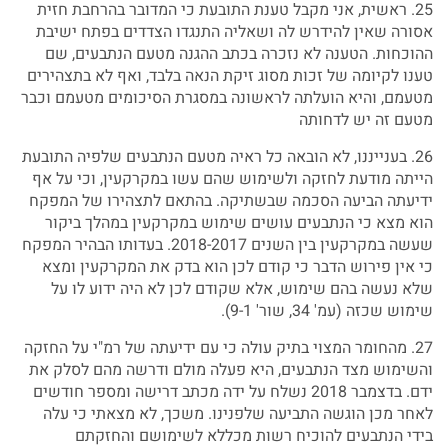
25. ראשית, אני מקבל טענת התובעת כי המדובר בהרחבת חזית
אסורה שאין להידרש לה ושאליה התנגדו הצדדים בפתח ישיבת
ההוכחות. הטענה לא נזכרה בכתב ההגנה מטעם הנתבעים, שם
טענו לקיומה של זכות מסוג זיקת הנאה בלבד, ואף לא בתצהירים
מטעמם, והיא הועלתה לראשונה במסגרת הסיכומים מטעמם וכבר
מטעם זה יש לדחותה
26. בענייננו, לא הובאה כל ראיה מטעם הנתבעים שלפיה התובעת
הייתה מודעת לחזקה ולשימוש שהם עשו במקרקעין, וכי על אף
ידיעתה הביעה הסכמה שבשתיקה. בהתאם לתצהירו של המפקח
הוא מצא כי הנתבעים עושים שימוש במקרקעין במהלך ביקור
שעשה במקרקעין בין השנים 2018-2017. בעדותו הבהיר המפקח
כי אין פירוש הדבר כי קודם לכן הוא בדק את המקרקעין ומצא
שלא נעשה בהם שימוש, אלא שקודם לכן לא היה ידוע לו על
שימוש שכזה (עמ' 34, שור' 9-1).
27. מהחומר המצוי בתיק עולה כי עם ידיעתה של רמ"י על החזקה
והשימוש מצד הנתבעים, היא פעלה מולם ודרשה מהם לסלק את
ידם. בדצמבר 2018 נשלח על ידה מכתב דרישה ומספר חודשים
לאחר מכן הוגשה התביעה שלפנינו. משכך, לא מצאתי כי עלה
בידי הנתבעים להוכיח רשות מכללא לשימושם והחזקתם