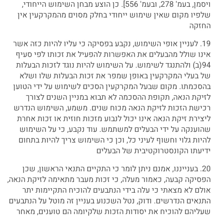
ויסמן, בעמ' 278, ובעמ' 556]. כן הוצע מבחן השימוש הייחודי,
שלפיו מקום שאין שימוש ייחודי בחלק מסוים מהמקרקעין אין
החזקה
19. לעניין אופי השימוש, נקבע בפסיקה כי עליו להיות כזה אשר
אינו שולל מהבעלים את האפשרות להפעיל את זכותו לפי סעיף
94(ב) ולהתנגד לשימוש. על השימוש להיות נוגד לזכות הבעלות
של בעלי המקרקעין באופן שמפר את זכות הבעלות שלו ושלא
בהסכמתו. מקום שבעל המקרקעין הסכים לשימוש על ידי הטוען
לזיקת הנאה, תקופת ההסכמה לא תבוא במניין השנים לצורך
רכישת הזכות לזיקת הנאה מכוח שנים. משמע, השימוש הנדרש
ליצירת זיקת הנאה אינו יכול לנבוע מזכות חוזית או זכות אחרת
שהוענקה על ידי הבעלים למשתמש. עוד נקבע, כי על השימוש
להיות גלוי וחשוף לעיני כל, וכן כי השימוש צריך להיות בתחום
ידיעתו הקונסטרוקטיבית של הבעלים
20. בענייננו, אמנם ניתן לומר כי התקיים התנאי הראשון, שכן
הפסיקה קבעה, כאמור מעלה, כי זכות מעבר מתאימה לזיקת הנאה,
אולם לא מצאתי כי עלה בידי הנתבעים להוכיח התקיימות יתר
התנאים הנדרשים. ודוק, נטל השכנוע בעניין זה מוטל על הנתבעים
שעליהם להוכיח את יסודות הזכות שלקיומה הם טוענים, מאחר