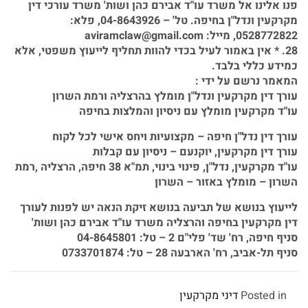
פנו אלינו אל משרד עו"ד אבירם כהן ושות' משרד עורכי דין
מקרקעין ונדל"ן בחיפה. טל' – 04-8643926, פלא:
0528772822, מייל: aviramclaw@gmail.com
28. * אין באמור לעיל בכדי להוות תחליף לייעוץ משפטי, אלא
כמידע כללי בלבד.
המאמר נרשם על ידי :
עורך דין מקרקעין ונדל"ן מומלץ בהרצליה ורמת השרון
עו"ד מקרקעין מומלץ עם ניסיון והמלצות בחיפה
עורך דין נדל"ן חיפה – מקצועיות ויחס אישי לכל לקוח
עורך דין מקרקעין, יוקנעם – ניסיון עם קבלות
עו"ד מקרקעין, נדל"ן, פינוי בינוי, תמ"א 38 חיפה, הרצליה ,רמת
השרון – מומלץ באזור – השרון
לייעוץ בנושא של תביעה בנושא זיקת הנאה יש לפנות לעורך
דין מקרקעין בחיפה והרצליה משרד עו"ד אבירם כהן ושות'
סניף חיפה, רח' שד' פלי"ם 2 – טל: 04-8645801
סניף תל-אביב, רח' הארבעה 28 – טל: 0733701874
Posted in
דיני מקרקעין