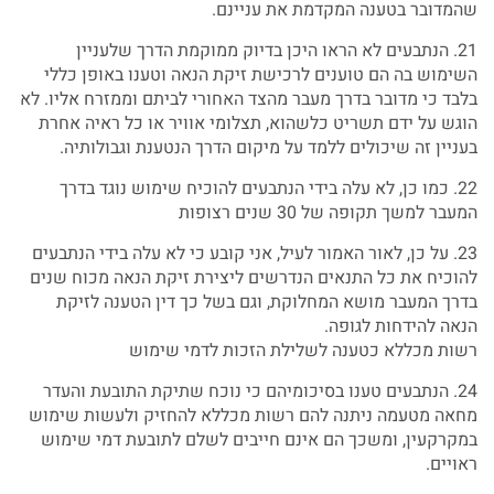
שהמדובר בטענה המקדמת את עניינם.
21. הנתבעים לא הראו היכן בדיוק ממוקמת הדרך שלעניין
השימוש בה הם טוענים לרכישת זיקת הנאה וטענו באופן כללי
בלבד כי מדובר בדרך מעבר מהצד האחורי לביתם וממזרח אליו. לא
הוגש על ידם תשריט כלשהוא, תצלומי אוויר או כל ראיה אחרת
בעניין זה שיכולים ללמד על מיקום הדרך הנטענת וגבולותיה.
22. כמו כן, לא עלה בידי הנתבעים להוכיח שימוש נוגד בדרך
המעבר למשך תקופה של 30 שנים רצופות
23. על כן, לאור האמור לעיל, אני קובע כי לא עלה בידי הנתבעים
להוכיח את כל התנאים הנדרשים ליצירת זיקת הנאה מכוח שנים
בדרך המעבר מושא המחלוקת, וגם בשל כך דין הטענה לזיקת
הנאה להידחות לגופה.
רשות מכללא כטענה לשלילת הזכות לדמי שימוש
24. הנתבעים טענו בסיכומיהם כי נוכח שתיקת התובעת והעדר
מחאה מטעמה ניתנה להם רשות מכללא להחזיק ולעשות שימוש
במקרקעין, ומשכך הם אינם חייבים לשלם לתובעת דמי שימוש
ראויים.