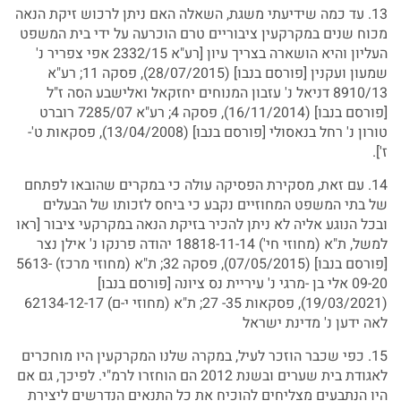
13. עד כמה שידיעתי משגת, השאלה האם ניתן לרכוש זיקת הנאה
מכוח שנים במקרקעין ציבוריים טרם הוכרעה על ידי בית המשפט
העליון והיא הושארה בצריך עיון [רע"א 2332/15 אפי צפריר נ'
שמעון ועקנין [פורסם בנבו] (28/07/2015), פסקה 11; רע"א
8910/13 דניאל נ' עזבון המנוחים יחזקאל ואלישבע הסה ז"ל
[פורסם בנבו] (16/11/2014), פסקה 4; רע"א 7285/07 רוברט
טורון נ' רחל בנאסולי [פורסם בנבו] (13/04/2008), פסקאות ט'-
ז'].
14. עם זאת, מסקירת הפסיקה עולה כי במקרים שהובאו לפתחם
של בתי המשפט המחוזיים נקבע כי ביחס לזכותו של הבעלים
ובכל הנוגע אליה לא ניתן להכיר בזיקת הנאה במקרקעי ציבור [ראו
למשל, ת"א (מחוזי חי') 18818-11-14 יהודה פרנקו נ' אילן נצר
[פורסם בנבו] (07/05/2015), פסקה 32; ת"א (מחוזי מרכז) 5613-
09-20 אלי בן -מרגי נ' עיריית נס ציונה [פורסם בנבו]
(19/03/2021), פסקאות 35- 27; ת"א (מחוזי י-ם) 62134-12-17
לאה ידען נ' מדינת ישראל
15. כפי שכבר הוזכר לעיל, במקרה שלנו המקרקעין היו מוחכרים
לאגודת בית שערים ובשנת 2012 הם הוחזרו לרמ"י. לפיכך, גם אם
היו הנתבעים מצליחים להוכיח את כל התנאים הנדרשים ליצירת