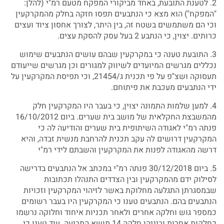
2. לטענת התובעת, באחד מביקורי המפקח מטעם רמ"י (להלן:
"המפקח") הוא מצא כי הנתבעים תפסו חזקה בחלק מהמקרקעין
וכי הם משתמשים בשטח זה, בין היתר, לצורך אחסון ציוד ועצים
כרותים. יצוין, כי הנתבע 2 בעל עסק להסקת עצים.
3. התובעת טענה כי במקרקעין שבהם עושים הנתבעים שימוש
נכללים מגרשים המיועדים לשיווק למגורים וכן מגרשים שייעודם
תעסוקה ושצ"פ על פי תכנית ג/21454, וכי תפיסת המקרקעין על
ידי הנתבעים מעכבת את פיתוחם.
4. למען שלמות התמונה יצוין, כי בעבר היו המקרקעין חלק
מהמשבצת החקלאית של מושב בית שערים. ביום 16/10/2012
פנתה רמ"י לאגודה השיתופית בית שערים והודיעה לה כי
המקרקעין דרושים לה עקב תכנית להרחבת מנשית זבדה, והיא
דרשה מהאגודה לפנות את המקרקעין והשבתם לידי רמ"י
5. ביום 30/12/2018 פנתה רמ"י במכתב אל הנתבעים בדרישה
לסילוק ידם מהמקרקעין ובין הצדדים התנהלו תכתובות
שבמסגרתן התגלעה מחלוקת באשר לזיהוי המקרקעין וזכויות
הנתבעים בהם. הנתבעים טענו כי המקרקעין היו בעבר רשומים
כמספר גוש וחלקה אחרים ולאחר תכניות איחוד וחלוקה נרשמו
כחלקות אחרות וביניהן חלקה 14 מושא התביעה. עוד טענו כי