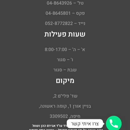
טל' – 04-8643926
פקס – 04-8645801
נייד – 052-8772822
שעות פעילות
א' – ה' – 8:00-17:00
ו' – סגור
שבת – סגור
מיקום
שד' פלי"ם 2,
בניין אורן 1, קומה ראשונה,
חיפה, 3309502
צרו איתי קשר
כל הזכויות שמורות ©
משרד עו"ד אבירם כהן ושות'