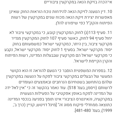
אי־הכרה בזיקת הנאה במקרקעין ציבוריים
10. דין הטענה לזיקת הנאה להידחות נוכח הוראות החוק שאינן
מאפשרות יצירת זיקת הנאה מכוח שנים במקרקעין של רשות
הפיתוח והקק"ל כפי שיפורט להלן.
11. סעיף 113(ג) לחוק המקרקעין קובע, כי במקרקעי ציבור לא
יחול סעיף 94 לחוק, כאשר סעיף 107 לחוק המקרקעין מגדיר
מקרקעי ציבור, בין היתר, כמקרקעי ישראל כמשמעותם בחוק
יסוד: מקרקעי ישראל. בסעיף 1 לחוק יסוד: מקרקעי ישראל, נקבע
כי מקרקעי ישראל הם מקרקעין שבבעלות המדינה, רשות הפיתוח
והקרן הקיימת לישראל.
12. בספרות המשפטית הוסבר כי הטעם להוראה זו הוא הקושי
המעשי של הבעלים במקרקעי ציבור לפקח על הנעשה במקרקעין
שלהם בהתחשב בשטחיהם הנרחבים ובאמצעים העומדים
לרשותם (ויסמן, בעמ' 518). עוד נאמר בהקשר זה כי "אין לאל ידה
של המדינה לפקח באופן אפקטיבי על הפעילות הנעשית
במקרקעיה, והאינטרס הציבורי אינו תומך בפגיעה בנכסי המדינה
כתוצאה ממחדלי פיקוח מסוג זה" [מיגל דויטש, קניין (כרך ב',
1999), בעמ' 481-480].