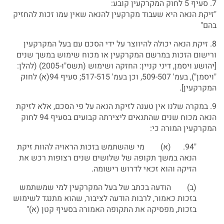
7. סעיף 5 לחוק המקרקעין קובע:
"זיקת הנאה היא שעבוד מקרקעין להנאה שאין עמו זכות להחזיק
בהם"
8. זיקת הנאה יכולה להיווצר על ידי הסכם עם בעל המקרקעין
ורישום הזכות במרשם המקרקעין או מכוח שימוש במשך שנים
[יהושע ויסמן, דיני קניין: החזקה ושימוש (תשס"ו-2005) (להלן:
"ויסמן"), בעמ' 509-507, וכן בעמ' 517-515; סעיף 94(א) לחוק
המקרקעין].
9. במקרה שלנו אין טענה לזיקת הנאה על פי הסכם, אלא לזיקת
הנאה מכוח שנים שהתנאים ליצירתה קבועים בסעיף 94 לחוק
המקרקעין המורה כי:
"94. (א) מי שהשתמש בזכות הראויה להוות זיקת
הנאה במשך תקופה של שלושים שנים רצופות רכש את
הזיקה והוא זכאי לדרוש רישומה.
(ב) הודעה בכתב של בעל המקרקעין למי שמשתמש
בזכות כאמור, לרבות הודעה לציבור, שהוא מתנגד לשימוש
בזכות, מפסיקה את התקופה האמורה בסעיף קטן (א)"