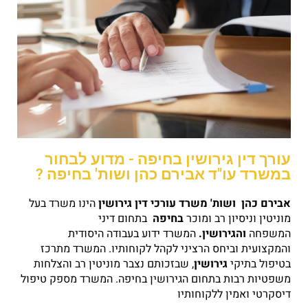
עורך דין גירושין בחיפה - מדוע לבחור
במשרד עו"ד אבירם כהן ושות' בחיפה ?
אבירם כהן ושות' משרד עורכי דין גירושין
הינו משרד בעל
מוניטין וניסיון רב ומוכר
בחיפה
בתחום דיני
המשפחה
והגירושין.
המשרד ידוע בעבודה היסודית
והמקצועית וביחס הרציני לקהל לקוחותיו. המשרד מתרכז
בטיפול בתיקי
גירושין
, שבזכותם נצבר מוניטין רב והצלחות
משפטיות רבות בתחום הגירושין בחיפה. המשרד מספק טיפול
דיסקרטי ואמין ללקוחותיו