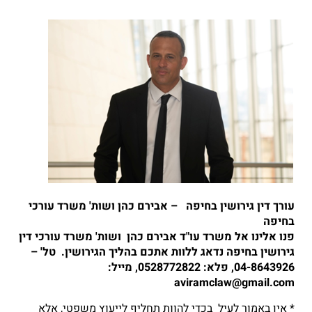
עורך דין גירושין בחיפה – אבירם כהן ושות' משרד עורכי
בחיפה
פנו אלינו אל משרד עו"ד אבירם כהן ושות' משרד עורכי דין
גירושין בחיפה נדאג ללוות אתכם בהליך הגירושין. טל' –
04-8643926, פלא: 0528772822, מייל:
aviramclaw@gmail.com
* אין באמור לעיל בכדי להוות תחליף לייעוץ משפטי, אלא