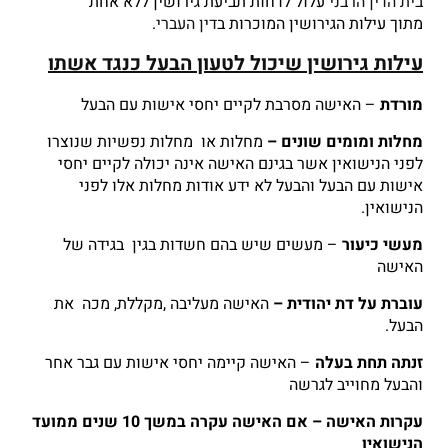
בית הדין הרבני
עלול לדחות תביעת גירושין ללא אחת
מתוך עילות הגירושין המוכרות ב
דין העברי
.
עילות גירושין שיכול לטעון הבעל כנגד אשתו
מורדת
– האישה מסרבת לקיים יחסי אישות עם הבעל
מחלות ומומים שונים –
מחלות או מחלות נפשיות שנוצרו
לפני הנישואין אשר בגינם האישה אינה יכולה לקיים יחסי
אישות עם הבעל והבעל לא ידע אודות מחלות אלו לפני
הנישואין.
מעשי כיעור
– מעשים שיש בהם חשדות בגין בגידה של
האישה
עוברת על דת יהודית –
האישה מעליבה ,מקללת, מכה את
הבעל.
זנתה תחת בעלה
– האישה קיימה יחסי אישות עם גבר אחר
והבעל מחוייב לגרשה
עקרות האישה – אם האישה עקרה במשך 10 שנים ממועד
הנישואין