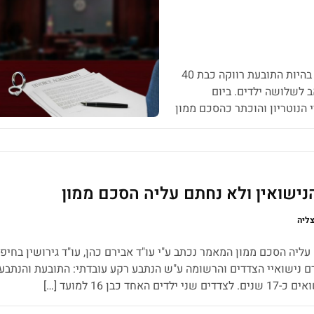
רקע עובדתי בין הצדדים נרקמה מערכת יחסים זוגית בהיות התובעת רווקה כבת 40
ע כבן 48 שנה, גרוש ואב לשלושה ילדים. ביום
בידי הנוטריון והוכתר כהסכם ממון
ים בציבור המבקשים להסדיר
נישואין ולא נחתם עליה הסכם ממון
צליה
ליה הסכם ממון המאמר נכתב ע"י עו"ד אבירם כהן, עו"ד גירושין בחיפ
 נישואיי הצדדים והרשומה ע"ש הנתבע רקע עובדתי: התובעת והנתבע