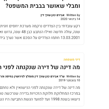
ומבלי שאושר בבבית המשפט?
Written by
אבירם כהן עורך דין
14 בינואר 2020
שנה, עולה חדשה ואילו הנתב
13.03.2001 חתמו הצדדים על הסכם אשר נערך 
ונקבע והוצהר בו, בין היתר, כי: א- הצדדים הם ידוע
במסגרתו את יחסי הממון […]
דיני משפחה
מה דינה של דירה שנקנתה לפני ה
Written by
עו"ד אבירם כהן עורך דין מומלץ לגירושין בחיפה והר
10 בנובמבר 2019
מה דינה של דירה שנקנתה לפני הנישואין ולא נחתם ע
במרכז המחלוקת חלוקת הזכויות בדירה שנרכשה טרם
נישאו בשנת 1998 ועד למועד הגשת התביעה היו נשואים כ-17 שנים. לצדדים שני ילדים האחד כבן 16 למועד […]