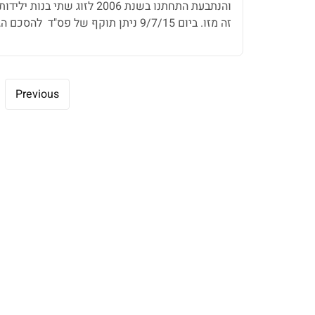
זה מזו. ביום 9/7/15 ניתן תוקף של פס"ד
(בסעיף 4) כי הקטינות תשהנה במשמורתם המש
השהות נקבעו באופן […]
Previous