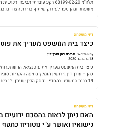
תלה"מ 68199-02-20 רקע עובדתי תביעה 
משפחה ובהן סעד לפירוק שיתוף בדירת הצדדים, במ
בבית הדין הרבני. לאחר שהוגשה התביעה ניתנו לצדד
פירוק השיתוף באופן מיידי, ותוך דחיית טענות […]
דיני משפחה
כיצד בית המשפט מעריך את פוט
Written by
אבירם כהן עורך דין
18 בנובמבר 2020
כיצד בית המשפט מעריך את פוטנציאל ההשתכרות? 
19 בבית המשפט במחוזי. בפסק הדין שניתן ע"י בי
לפחות. האב חוייב בתשלום […]
דיני משפחה
האם ניתן לראות בהסכם ידועים ב
נישואין ואושר ע"י נוטוריון כתקף