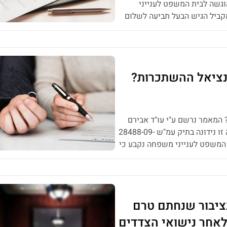
רכושית הוגשה לבית המשפט לענייני
קביל הגיש הבעל תביעה לשלום
ים הוראות אופרטיביות לביצוע
נציאל ההשתכרות?
המאמר נרשם ע"י עו"ד אבירם
כהן – עורך דין גירושין מומלץ בחיפה והקריות סוגיה זו נידונה בתיק עמ"ש 28488-09-
ת המשפט לענייני משפחה נקבע כי
במסגרתו ייחס לאב פוטנציאל השתכרות של 18,000 ₪ לפחות ולאם 8,000-9,000 ₪
ציבור שנחתם טרם
 לאחר נישואי הצדדים