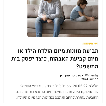
דיני משפחה
תביעת מזונות מיום הולדת הילד או
מיום קביעת האבהות, כיצד יפסק בית
המשפט?
Written by
אבירם כהן עורך דין
16 ביולי 2024
תלה"מ 66120-05-22 ח' נ' מ' ר' רקע עובדתי: השאלה
שבמחלוקת הינה מועד תחילת חיוב הנתבע במזונות בנו.
התובעת עותרת לחיוב הנתבע במזונות הבן מיום היוולדו,
00.00.21, ולחלופין, מיום הגשת הבקשה ליישוב סכסוך.