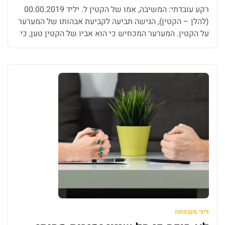
רקע עובדתי: המשיבה, אמו של הקטין ל. יליד 00.00.2019
(להלן – הקטין), הגישה תביעה לקביעת אבהותו של המערער
על הקטין. המערער המכחיש כי הוא אביו של הקטין טען, כי
המשיבה נהגה להתהולל עם גברים רבים, ואין מקום לסברה
שדווקא הוא אביו של הקטין. לטענתו, המשיבה טענה בפניו
כי היא נוטלת גלולות ואף אמרה לו כי […]
דיני משפחה