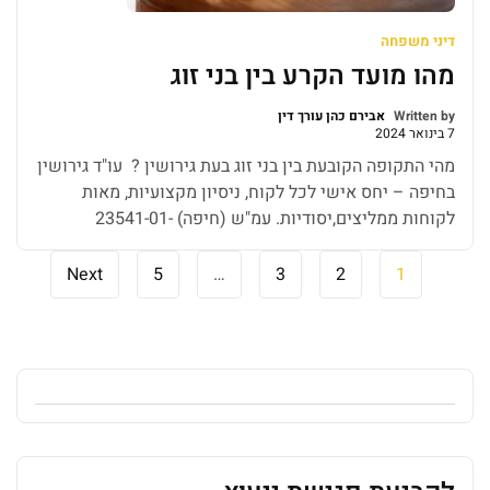
דיני משפחה
מהו מועד הקרע בין בני זוג
Written by
אבירם כהן עורך דין
7 בינואר 2024
מהי התקופה הקובעת בין בני זוג בעת גירושין ? עו"ד גירושין
בחיפה – יחס אישי לכל לקוח, ניסיון מקצועיות, מאות
לקוחות ממליצים,יסודיות. עמ"ש (חיפה) 23541-01-
17 פלונית נ' פלוני סוגיה זו נדונה בערעור בבית המשפט
המחוזי בחיפה רקע עובדתי: רקע "הצדדים, יהודי וחסרת דת,
Next
5
…
3
2
1
הכירו בשנת 2006 עת הגיעה התובעת לראיון עבודה בחברתו
של הנתבע. החלו להתגורר יחד במהלך […]