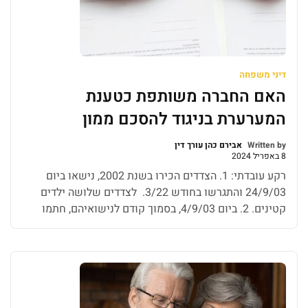
דיני משפחה
האם החברה משותפת כטענת
המערערת בניגוד להסכם ממון
Written by
אבירם כהן עורך דין
8 באפריל 2024
רקע עובדתי: 1. הצדדים הכירו בשנת 2002, נישאו ביום
24/9/03 והתגרשו בחודש 3/22. לצדדים שלושה ילדים
קטינים. 2. ביום 4/9/03, בסמוך קודם לנישואיהם, חתמו
הצדדים על הסכם ממון המסדיר את זכויותיהם בנכסים
שנרכשו עובר לנישואיהם ובהשבחות נכסים אלו (להלן –
הסכם הממון). בין השאר הוסכם כי (סע' 4 על תתי סעיפיו,
הציטוט חלקי ונוגע בעיקרו […]