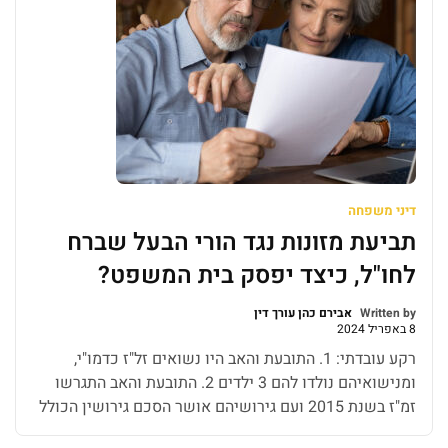
דיני משפחה
תביעת מזונות נגד הורי הבעל שברח
לחו"ל, כיצד יפסק בית המשפט?
Written by
אבירם כהן עורך דין
8 באפריל 2024
רקע עובדתי: 1. התובעת והאב היו נשואים זל"ז כדמו"י,
ומנישואיהם נולדו להם 3 ילדים 2. התובעת והאב התגרשו
זמ"ז בשנת 2015 ועם גירושיהם אושר הסכם גירושין הכולל
בין היתר הוראות בנושא מזונות הילדים. 3. הוסכם על