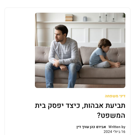
הנתבע מנגד, טוען כי יש להורות על חיובו רק מהיום בו הכיר
בו בית הדין הרבני, כאב, מיום 30.7.23. כבר בפתח הדבר
יובהר […]
דיני משפחה
תביעת אבהות, כיצד יפסק בית
המשפט?
Written by
אבירם כהן עורך דין
16 ביולי 2024