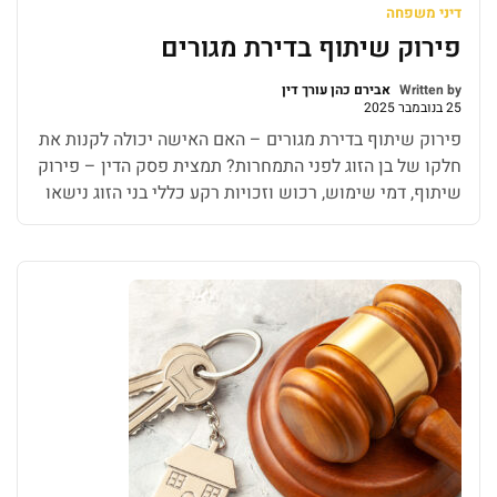
דיני משפחה
פירוק שיתוף בדירת מגורים
Written by
אבירם כהן עורך דין
25 בנובמבר 2025
פירוק שיתוף בדירת מגורים – האם האישה יכולה לקנות את
חלקו של בן הזוג לפני התמחרות? תמצית פסק הדין – פירוק
שיתוף, דמי שימוש, רכוש וזכויות רקע כללי בני הזוג נישאו
ב-2018 ולהם שני ילדים. במרץ 2021 עזבה התובעת עם
הקטינים למקלט לנשים נפגעות אלימות, בשל טענות
לאלימות ומסוכנות מצד הנתבע. הנתבע עזב את ישראל […]