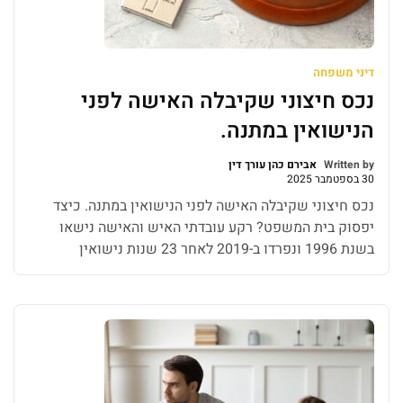
דיני משפחה
נכס חיצוני שקיבלה האישה לפני
הנישואין במתנה.
Written by
אבירם כהן עורך דין
30 בספטמבר 2025
נכס חיצוני שקיבלה האישה לפני הנישואין במתנה. כיצד
יפסוק בית המשפט? רקע עובדתי האיש והאישה נישאו
בשנת 1996 ונפרדו ב-2019 לאחר 23 שנות נישואין
ושלושה ילדים. לפני הנישואין קיבלה האישה מאביה מתנה
– קרקע חקלאית בנס ציונה. ב-2002 שונה ייעוד הקרקע
למגורים ונחתמה עסקת קומבינציה עם קבלן, שבמסגרתה
קיבלה האישה שבע דירות. שתיים נמכרו ותמורתן […]