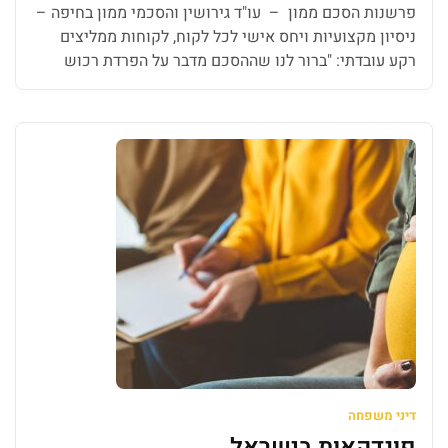
פרשנות הסכם ממון – עו"ד גירושין והסכמי ממון בחיפה –
ניסיון מקצועיות ויחס אישי לכל לקוח, לקוחות ממליצים
רקע עובדתי: "ברור לנו שההסכם מדבר על הפרדת רכוש
מוחלטת בעבר ובעתיד. בית המשפט מסביר לנו שכל רכוש
שנרצה שיהיה משותף, נצטרך לרשום אותו בפועל ככזה.
שנינו יוצגנו על-ידי עו"ד חיים לוין." וכך אף משתמע
מהוראת סע' […]
דיני משפחה
פונדקאות בישראל