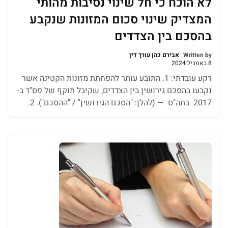
לא הוכח כי חל שינוי נסיבות מהותי
המצדיק שינוי סכום המזונות שנקבע
בהסכם בין הצדדים
Written by
אבירם כהן עורך דין
8 באפריל 2024
רקע עובדתי: 1. התובע עותר להפחתת מזונות הקטינה אשר
נקבעו בהסכם גירושין בין הצדדים, שקיבל תוקף של פס"ד ב-
2017 בתה"ס — (להלן: "הסכם הגירושין" / "ההסכם"). 2.
הקטינה, בתם של הצדדים, ילידת — , כבת 11 שנים (להלן:
"הקטינה"). 3. בסעיף 5 להסכם, נטל על עצמו התובע
התחייבות לשאת במזונות הקטינה בסך 1,800 ₪ […]