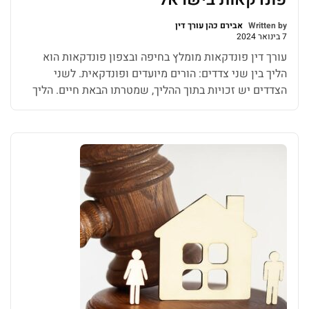
Written by
אבירם כהן עורך דין
7 בינואר 2024
עורך דין פונדקאות מומלץ בחיפה ובצפון פונדקאות הוא
הליך בין שני צדדים: הורים מיועדים ופונדקאית. לשני
הצדדים יש זכויות בתוך ההליך, שמטרתו הבאת חיים. הליך
הפונדקאות במדינת ישראל מוסדר במסגרת חוק ההסכמים
לנשיאת עוברים (אישור, הסכם ומעמד היילוד), התשנ”ו –
1996″ (להלן: החוק). בני וכן איש או אישה ללא בן זוג,
שאינם יכולים לשאת היריון […]