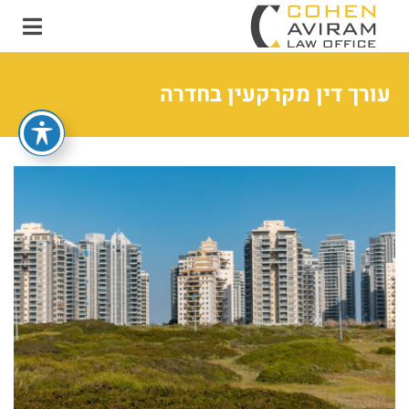
עו"ד אבירם כהן ושות'
משרד עו"ד מקרקעין
ונדל"ן
עורך דין מקרקעין בחדרה