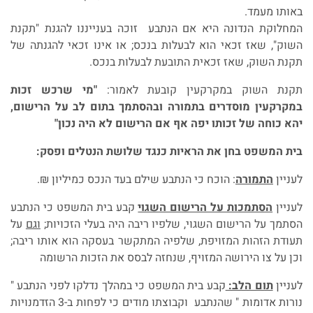
באותו מעמד.
המחלוקת הנדונה היא אם הנתבע זוכה בענייננו להגנת "תקנת
השוק", שאז זכאי הוא לבעלות בנכס; או אינו זכאי להגנתה של
תקנת השוק, שאז זכאית התובעת לבעלות בנכס.
תקנת השוק במקרקעין קובעת לאמור:
"מי שרכש זכות
במקרקעין מוסדרים בתמורה ובהסתמך בתום לב על הרישום,
יהא כוחה של זכותו יפה אף אם הרישום לא היה נכון"
בית המשפט בחן את הראיות כנגד שלושת הנטלים ופסק:
לעניין
התמורה
: הוכח כי הנתבע שילם בעד הנכס כמיליון ₪.
לעניין
הסתמכות על הרישום השגוי
קבע בית המשפט כי הנתבע
הסתמך על הרישום השגוי, שלפיו ריבה היה בעלי הזכויות;
וגם
על
תעודת הזהות המזויפת, שלפיה המתקשר בעסקה הוא אותו ריבה;
וכן על צו הירושה המזויף, שנחזה לבסס את הזכות הרשומה
לעניין
תום הלב:
קבע בית המשפט כי במהלך נדלקו לפני הנתבע "
נורות אדומות " שהנתבע וקבוצתו מודים כי לפחות ב-3 הזדמנויות