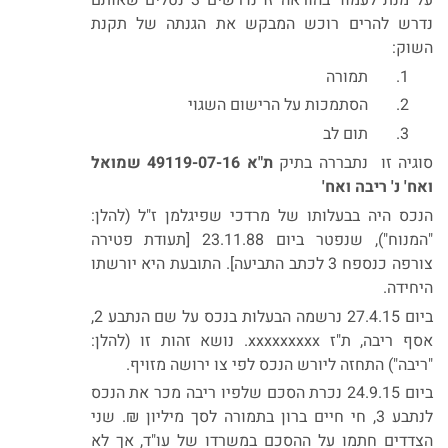
נדרש להרים רוכש המבקש את הגנתה של תקנת
השוק:
1.
תמורה
2.
הסתמכות על הרישום השגוי
3.
תום לב
סוגיה זו נתבררה בתיק
ת"א 49119-07-16 שמואל
ואח' נ' ריבה ואח'
הנכס היה בבעלותו של מרדכי שפיגלמן ז"ל (להלן:
"המנוח"), שנפטר ביום 23.11.88 [תעודת פטירה
צורפה כנספח 3 לכתב התביעה]. התובעת היא יורשתו
היחידה.
ביום 27.4.15 נרשמה הבעלות בנכס על שם הנתבע 2,
אסף ריבה, ת"ז xxxxxxxxx. נושא זהות זו (להלן:
"ריבה") התחזה ליורש הנכס לפי צו ירושה מזויף.
ביום 24.9.15 נכרת הסכם שלפיו ריבה מכר את הנכס
לנתבע 3, חי חיים ברון בתמורה לסך מיליון ₪. שני
הצדדים חתמו על ההסכם במשרדו של עו"ד, אך לא