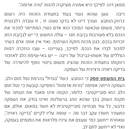
ממאן דהו. לפיכך היא אמורה מעיקרה להוות "נורה אדומה".
ריבה טען שהוא נשוי בעוד בתעודת הזהות היה רשום
כרווק.הנתבע ועורך דינו לא בדקו טענה זו , זו עובדה רלבנטית
ביותר, משום שכאשר המוכר הוא אדם נשוי, המתיימר למכור את
הנכס בלא מעורבות בן/בת זוגו – עולה החשש כי יש לבן/בת הזוג
זכויות בנכס, כגון מכוח חזקת השיתוף, ואזי אין אותו אדם כשיר
למכור לבדו את הנכס. לפיכך, בענייננו – שבו הוזכרה דמות
הצללים של אשתו-כביכול של ריבה – יש באי-שימת הלב לאזכור
רווקותו בתעודת הזהות שהציג משום ביטוי נוסף להיעדרה של
בדיקה ראויה ורצינית של העסקה.
בית המשפט פסק
כי הנתבע כשל "בגדול" בהרמת נטל תום הלב.
העסקה הייתה אפופה "נורות אדומות" הפסיקה קובעת כי נטל תום
הלב הוא סובייקטיבי. כלומר, הקונה אינו מאבד את הגנתה של
תקנת השוק בכך שהוא נוהג ברשלנות ואינו בודק את העסקה
כדבעי, כל עוד מבחינה סובייקטיבית לא חשד במאום. אולם, אם
התעורר חשדו עקב דבר מה – שומה עליו לקיים "בדיקה ראויה",
שאחרת ייחשב כמי שעצם את עיניו מלראות את הפגמים בעסקה,
ואזי לא ייחשב לתם לב.