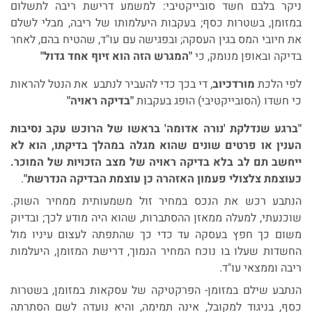
ניקר בלבם חשד סובייקטיבי: למשמע דרישת ריבה לתשלום
במזומן, בשטרות כסף; בעקבות היעלמותו של ריבה, מבלי לשלם
את חיובי המס בגין העסקה; ובפגישה עם עו"ד, שהטיח בהם, לאחר
בדיקה ובאופן מנומק, כי
"המגרש הזה הוא זיוף אחד גדול"
לפי הלכת
מורדכיוב
, די בכך כדי להעביר לנתבע את הנטל להראות
כי חשדו (הסובייקטיבי) הופג בעקבות
"בדיקה ראויה"
"ברגע שנדלקת 'נורה אדומה' בראשו של הרוכש עקב נסיבות
הענין או פרטים שונים שהוא מגלה במהלך בדיקתו, הוא לא
ייחשב תם לב בלא בדיקה ראויה של מצב הזכויות של המוכר.
כעוצמת צלצולי פעמון האזהרה כן עוצמת הבדיקה הנדרשת"
.
הנתבע רכש את הנכס במחיר זול משמעותית ממחיר השוק.
שוכנעתי, למעלה ממאזן ההסתברות, שהוא היה מודע לכך; ובדיוק
משום כך חפץ בעסקה עד כדי כך שהתפתה לעצום עיניו מול
החשדות שעלו בו נוכח המחיר הנמוך, דרישת המזומן, היעלמות
ריבה וממצאי עו"ד.
הנתבע שילם במזומן- הפרקטיקה של עסקאות במזומן, בשטרות
כסף, בניגוד למקובל, אינה תמימה, והיא נועדה לשם הסתרתה