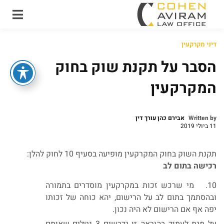
עו"ד אבירם כהן ושות'
משרד עו"ד מקרקעין
דיני מקרקעין
ונדל"ן
הסבר על תקנת שוק בחוק
המקרקעין
Written by
אבירם כהן עורך דין
11 ביולי 2019
תקנת השוק בחוק המקרקעין מופיעה בסעיף 10 לחוק להלן:
רכישה בתום לב
10. מי שרכש זכות במקרקעין מוסדרים בתמורה
ובהסתמך בתום לב על הרישום, יהא כוחה של זכותו
יפה אף אם הרישום לא היה נכון.
על מנת לעמוד בהוראה זו נדרשים 3 נטלים שאותם