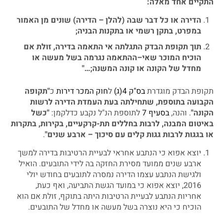
התקיים אחד מאלה:
הדירה
או
כל
דבר
שבה
(
להלן
–
הדירה
)
שונים
מן
האמור
במפרט
,
בתקן
רשמי
או
בתקנות
הבניה
;
תוך
תקופת
הבדק
התגלתה
אי
התאמה
בדירה
,
זולת
אם
הוכיח
המוכר
שאי
–
ההתאמה
נגרמה
בשל
מעשה
או
מחדל
של
הקונה
או
קונה
המשנה
;…"
תקופת הבדק מוגדרת
בס"ק 4(ג)
ל
חוק המכר דירות
כ
"תקופה
הקבועה בתוספת, שתחילתה בעת העמדת הדירה לרשות
הקונה"
. והנה,
בסעיף 7
לתוספת הנ"ל נקבע כדלקמן:
"כשל
באיטום המבנה, לרבות בחללים תת-קרקעיים, בקירות, בתקרות
או בגגות לרבות גגות קלים עם סיכוך – ארבע שנים"
.
יוצא אפוא כי הנתבע אחראי לבעיית הרטיבות בדירה למשך
ארבע שנים ממועד מסירת החזקה בה לידי התובעים. הואיל
ולגישת הנתבע עצמו הדירה נמסרה לתובעים בחודש יולי
2016, יוצא אפוא כי במועד הגשת התביעה, ואף כעת,
אחריות הנתבע לבעיית הרטיבות היתה בתוקף, זולת אם הוא
הוכיח כי היא נוצרה בשל מעשה או מחדל של התובעים.