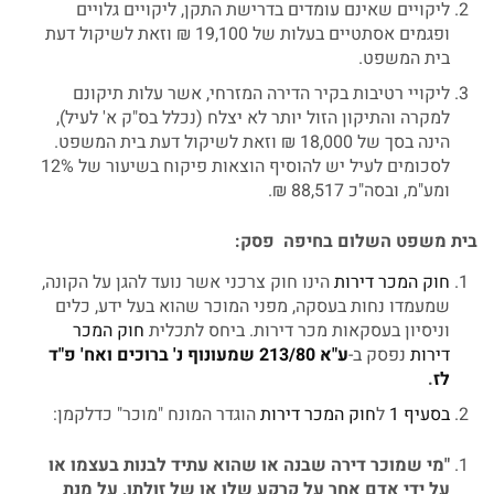
ליקויים שאינם עומדים בדרישת התקן, ליקויים גלויים
ופגמים אסתטיים בעלות של 19,100 ₪ וזאת לשיקול דעת
בית המשפט.
ליקויי רטיבות בקיר הדירה המזרחי, אשר עלות תיקונם
למקרה והתיקון הזול יותר לא יצלח (נכלל בס"ק א' לעיל),
הינה בסך של 18,000 ₪ וזאת לשיקול דעת בית המשפט.
לסכומים לעיל יש להוסיף הוצאות פיקוח בשיעור של 12%
ומע"מ, ובסה"כ 88,517 ₪.
בית
משפט
השלום
בחיפה
פסק
:
חוק המכר דירות
הינו חוק צרכני אשר נועד להגן על הקונה,
שמעמדו נחות בעסקה, מפני המוכר שהוא בעל ידע, כלים
וניסיון בעסקאות מכר דירות. ביחס לתכלית
חוק המכר
דירות
נפסק ב-
ע
"
א
213/80
שמעונוף
נ
'
ברוכים
ואח
'
פ
"
ד
לז
.
בסעיף 1
ל
חוק המכר דירות
הוגדר המונח "מוכר" כדלקמן:
"
מי
שמוכר
דירה
שבנה
או
שהוא
עתיד
לבנות
בעצמו
או
על
ידי
אדם
אחר
על
קרקע
שלו
או
של
זולתו
,
על
מנת