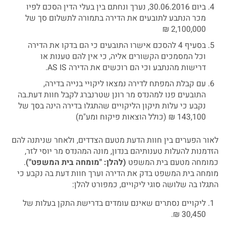
ביום 30.06.2016, נערך ונחתם בין בעלי הדין הסכם לפיו
מכר הנתבע לתובעים את הדירה בתמורה לתשלום סך של
2,100,000 ₪
בסעיף 4 להסכם אישרו התובעים כי הם בדקו את הדירה
וכל המסמכים הקשורים אליה, כי אין להם טענות או
דרישות מהנתבע וכי הם רוכשים את הדירה AS IS.
עם קבלת המפתח לדירה נמצאו ליקויי בנייה בדירה,
התובעים פנו למהנדס מר רונן שטרנברג לקבל חוות דעת.בה
נקבע כי עלות תיקון הליקויים שהתגלו בדירה הינה בסך של
143,100 ₪ (כולל הוצאות פיקוח ומע"מ)
לאור הפערים בין חוות הדעת מטעם הצדדים, ולאחר שניתנה להם
הזדמנות להעלות טענותיהם בנדון, מונה המהנדס מר יוסי לזר,
כמומחה מטעם בית המשפט
(
להלן
: "
מומחה
בית
המשפט
")
.
מומחה בית המשפט בדק את הדירה וערך חוות דעת בה נקבע כי
התגלו בה שלושה סוגי ליקויים, כמפורט להלן:
ליקויים נסתרים שאינם עומדים בדרישת התקן בעלות של
30,450 ₪.