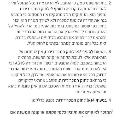
בית המשפט פסק כי הנתבע לא הרים את הנטל המוטל עליו
להפרכת החזקה הקבועה
בסעיף 9
ל
חוק המכר דירות
.
נהפוך הוא, הנימוקים הנ"ל מחזקים את המסקנה כי הנתבע
בנה את הדירה על מנת למכרה ולא לצורך מגוריו הוא ובני
ביתו, כפי שטען במשפט. בנסיבות העניין, מן הדין להחיל על
ההתקשרות בין בעלי הדין את הוראות
חוק המכר דירות
ובהתאם לכך לחייב את הנתבע בליקויים שהתגלו בדירה,
זאת ככל והם מונחים לפתחו בהתאם לחוק הנ"ל.
בהתאם
לסעיף 7א'
ל
חוק המכר דירות
, אין להתנות על
הוראותיו אלא לטובת הקונה או קונה המשנה. ההוראה
הקבועה בהסכם, לפיה התובעים רכשו את הדירה AS IS וכי
אין להם טענות או דרישות מהנתבע, נסוגה מפני
חוק המכר
דירות
, ככל והיא סותרת את הוראותיו. אי לכך, ככל וייקבע
כי בהתאם ל
חוק המכר דירות
, הנתבע אחראי לליקויים
שהתגלו בדירה, אזי הוראות ההסכם הנדון אינן פוגמות כהוא
זה מאותה אחריות.
בסעיף 4(א)
ל
חוק המכר דירות
, נקבע כדלקמן:
"המוכר לא קיים את חיוביו כלפי הקונה או קונה המשנה אם