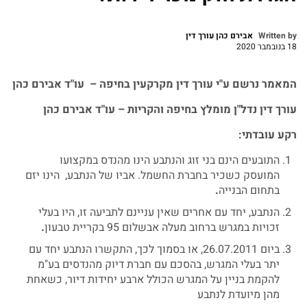
Written by
אבירם כהן עורך דין
18 בנובמבר 2020
המאמר
נרשם
ע
"
י
עורך
דין
מקרקעין
בחיפה
–
עו
"
ד
אבירם
כהן
עורך
דין
נדל
"
ן
מומלץ
בחיפה
והקריות
–
עו
"
ד
אבירם
כהן
רקע
עובדתי
:
התובעים הינם בני זוג והנתבע הינו מהנדס במקצועו
המועסק כשכיר בחברת החשמל. אביו של הנתבע, הינו יזם
בתחום הבנייה
.
הנתבע, יחד עם אחרים שאין עניינם לתביעה זו, היו בעלי
זכויות במגרש ברחוב מעלה אבשלום 95 בקריית טבעון
.
ביום 26.07.2011, או בסמוך לכך, התקשרו הנתבע יחד עם
יתר בעלי המגרש, בהסכם עם חברת דיוק מהנדסים בע"מ
להקמת בניין על המגרש הכולל ארבע יחידות דיור, כשאחת
מהן מיועדת לנתבע