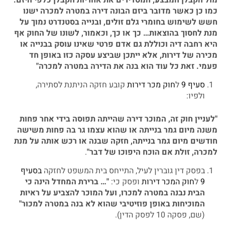
כמו
כן
כאשר
מדובר
ביזם
הבונה
דירה
במטרה
למכרה
ישנו
חשש
לשימוש
בחומרי
גלם
זולים
,
ובנייה
בסטנדרט
נמוך
על
מנת
לחסוך
בהוצאות
…
כך
או
כך
,
וכאמור
,
לשונו
של
החוק
אף
היא
רחבה
דיה
וכוללת
גם
אדם
פרטי
שאינו
עוסק
בבנייה
או
מכירה
של
דירות
,
אלא
ייתכן
שביצע
עסקה
כזו
באופן
חד
פעמי
.
זאת
כל
עוד
הוא
בנה
את
הדירה
במטרה
למכרה
"
סעיף 9
ל
חוק מכר דירות
קובע חזקה הניתנת לסתירה,
ולפיו:
"
לעניין
חוק
זה
,
המוכר
דירה
שהייתה
תפוסה
בידי
אחר
פחות
משנה
מיום
גמר
בנייתה
או
שהוא
עצמו
גר
בה
פחות
משישה
חודשים
מיום
גמר
בנייתה
,
חזקה
שבנה
או
רכש
אותה
על
מנת
למכרה
,
זולת
אם
הוכח
היפוכו
של
דבר
"
.
בפסק דין גוברין לעיל, התייחס בית המשפט לחזקה
בסעיף
9
ל
חוק המכר דירות
ופסק כי:
"…
ברירת
המחדל
הינה
כי
הבית
נבנה
במטרה
למכרו
,
ועל
המוכר
להצביע
על
ראיות
המוכיחות
באופן
פוזיטיבי
שהוא
לא
בנה
במטרה
למכור
"
(שם, פסקה 10 לפסק הדין).