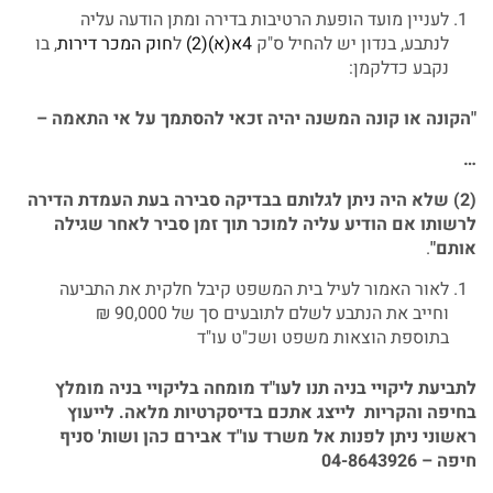
לעניין מועד הופעת הרטיבות בדירה ומתן הודעה עליה
לנתבע, בנדון יש להחיל ס"ק
4א(א)(2)
ל
חוק המכר דירות
, בו
נקבע כדלקמן:
"
הקונה
או
קונה
המשנה
יהיה
זכאי
להסתמך
על
אי
התאמה
–
…
(2)
שלא
היה
ניתן
לגלותם
בבדיקה
סבירה
בעת
העמדת
הדירה
לרשותו
אם
הודיע
עליה
למוכר
תוך
זמן
סביר
לאחר
שגילה
אותם
"
.
לאור האמור לעיל בית המשפט קיבל חלקית את התביעה
וחייב את הנתבע לשלם לתובעים סך של 90,000 ₪
בתוספת הוצאות משפט ושכ"ט עו"ד
לתביעת
ליקויי
בניה
תנו
לעו
"
ד
מומחה
בליקויי
בניה
מומלץ
בחיפה
והקריות
לייצג
אתכם
בדיסקרטיות
מלאה
.
לייעוץ
ראשוני
ניתן
לפנות
אל
משרד
עו
"
ד
אבירם
כהן
ושות
'
סניף
חיפה
– 04-8643926