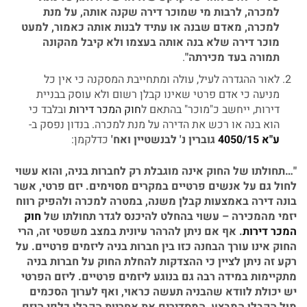
למכרה
,
לרבות
מי
שמוכר
דירה
שקנה
אותה
,
על
מנת
למכרה
,
מאדם
שבנה
או
עתיד
לבנות
אותה
כאמור
,
למעט
מוכר
דירה
שלא
בנה
אותה
בעצמו
ולא
קיבל
מהקונה
תמורה
בעד
מכירתה
"
.
לאור ההגדרה לעיל, עולה ומתחייבת המסקנה כי אין כל
מניעה כי אדם פרטי שאינו קבלן רשום ולא עוסק בבניית
דירות, ייחשב כ"מוכר" בהתאם ל
חוק המכר דירות
ובלבד כי
הוא בנה או רכש את הדירה על מנת למכרה. בנדון נפסק ב-
ע
"
א
4050/15
גוברין
נ
'
לבנשטיין
ואח
'
כדלקמן:
"…
תחולתו
של
החוק
אינה
מוגבלת
רק
לחברות
בניה
,
והוא
עשוי
לחול
גם
על
אנשים
פרטיים
במקרים
מסוימים
.
יזם
פרטי
,
אשר
בונה
דירה
באמצעות
קבלן
משנה
,
במטרה
למכרה
ולהפיק
רווח
יזמי
מהמכירה
–
עשוי
בהחלט
להיכנס
לגדר
תחולתו
של
חוק
המכר
דירות
.
אף
אם
ניתן
להרהר
עיונית
במצב
משפטי
זה
,
הרי
החוק
אינו
עורך
הבחנה
כזו
בין
חברות
בניה
ליזמים
פרטיים
.
על
רקע
זה
ניתן
לציין
כי
ההצדקות
להחלת
החוק
על
חברות
בניה
מתקיימות
במידה
רבה
גם
בנוגע
ליזמים
פרטיים
.
ליזם
הפרטי
יש
יכולת
לוודא
שהבניה
תעשה
כראוי
,
ואף
לערוך
הסכמים
מול
הקבלן
המבצע
,
המסדירים
את
אחריות
הקבלן
כלפי
היזם
.