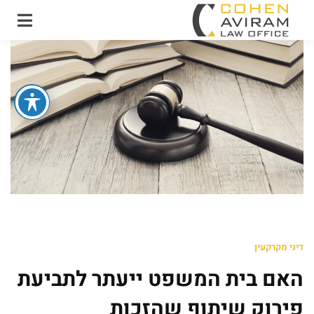
עו"ד אבירם כהן ושות'
משרד עו"ד מקרקעין
ונדל"ן
דיני מקרקעין
האם בית המשפט ייעתר לתביעת
פירוק שיתוף שהזכות