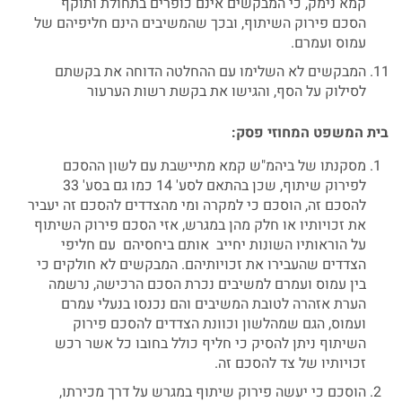
קמא נימק, כי המבקשים אינם כופרים בתחולת ותוקף
הסכם פירוק השיתוף, ובכך שהמשיבים הינם חליפיהם של
עמוס ועמרם.
המבקשים לא השלימו עם ההחלטה הדוחה את בקשתם
לסילוק על הסף, והגישו את בקשת רשות הערעור
בית
המשפט
המחוזי
פסק
:
מסקנתו של ביהמ"ש קמא מתיישבת עם לשון ההסכם
לפירוק שיתוף, שכן בהתאם לסע' 14 כמו גם בסע' 33
להסכם זה, הוסכם כי למקרה ומי מהצדדים להסכם זה יעביר
את זכויותיו או חלק מהן במגרש, אזי הסכם פירוק השיתוף
על הוראותיו השונות יחייב אותם ביחסיהם עם חליפי
הצדדים שהעבירו את זכויותיהם. המבקשים לא חולקים כי
בין עמוס ועמרם למשיבים נכרת הסכם הרכישה, נרשמה
הערת אזהרה לטובת המשיבים והם נכנסו בנעלי עמרם
ועמוס, הגם שמהלשון וכוונת הצדדים להסכם פירוק
השיתוף ניתן להסיק כי חליף כולל בחובו כל אשר רכש
זכויותיו של צד להסכם זה.
הוסכם כי יעשה פירוק שיתוף במגרש על דרך מכירתו,