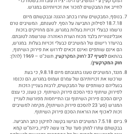
המקרקעין ע"י המשיבים הינה יצירת עובדות בשטח כדי
לחייב את המבקשים למכור את זכויותיהם במגרש.
בנוסף, המבקשים עתרו בכתב ההגנה ובבקשתם מיום
18.7.18 לסילוק התביעה על הסף. לטענתם, המשיבים טרם
נרשמו כבעלי זכויות בעלות במגרש, והם מחזיקים בזכות
אובליגטורית בלבד מכוח הערת האזהרה שנרשמה לטובתם.
בהיעדר רישום של המשיבים כבעלי זכויות בעלות במגרש,
הם אינם שותפים ואינם זכאים לדרוש את פירוק השיתוף,
בהתאם
לסעיף 37
ל
חוק המקרקעין
, תשכ"ט – 1969 (להלן:
חוק
המקרקעין
).
מנגד, המשיבים טענו בתגובתם מיום 9.8.18, כי בעת
שרכשו את זכויותיהם של עמרם ועמוס במגרש, הם נכנסו
בנעליהם כשותפים של המבקשים, לרבות בעניין הזכות
לפירוק שיתוף כפי הסכם פירוק השיתוף. כן טענו, כי עצם
קיום הסכם פירוק השיתוף ובו התייחסות מפורשת לעניין
המגרש (סע' 23 להסכם פירוק השיתוף), מקימה למשיבים
זכות לאכוף את הוראות הסכם פירוק השיתוף.
ביום 7.5.18 המשיבים הגישו בקשה לתיקון כתב התביעה.
בבקשתם עתרו למתן סעד של צו עשה לפיו, ביהמ"ש קמא