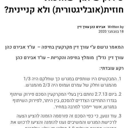
חוזית(אובליגטורית) ולא קניינית?
Written by
אבירם כהן עורך דין
18 בנובמבר 2020
המאמר
נרשם
ע
"
י
עורך
דין
מקרקעין
בחיפה
–
עו
"
ד
אבירם
כהן
עורך
דין
נדל
"
ן
מומלץ
בחיפה
והקריות
–
עו
"
ד
אבירם
כהן
רקע
עובדתי
:
המבקשים היו שותפים במגרש כך שחלקם היה 1/3
מהמגרש וחלק של עמרם ועמוס היה 2/3 מהמגרש.
ביום 2.7.13 נחתם בין בעלי המקרקעין הסכם פירוק שיתוף
בגדרו התחייבו הצדדים להסכם, בין היתר, לפירוק השיתוף
במגרש, אשר יימכר למרבה במחיר.
עוד נטען, כי כפי הסכם זה פורסמה הזמנה להציע הצעה
לרכישת המגרש והמשיבים נענו להזמנה והציעו לרכוש את