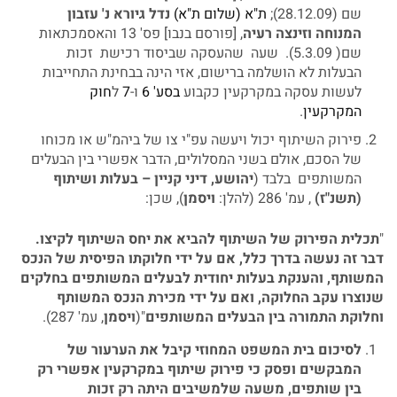
שם (28.12.09);
ת"א (שלום ת"א)
נדל
גיורא
נ
'
עזבון
המנוחה
וזינצה
רעיה
, [פורסם בנבו] פס' 13 והאסמכתאות
שם( 5.3.09). שעה שהעסקה שביסוד רכישת זכות
הבעלות לא הושלמה ברישום, אזי הינה בבחינת התחייבות
לעשות עסקה במקרקעין כקבוע
בסע' 6
ו-
7
ל
חוק
המקרקעין
.
פירוק השיתוף יכול ויעשה עפ"י צו של ביהמ"ש או מכוחו
של הסכם, אולם בשני המסלולים, הדבר אפשרי בין הבעלים
המשותפים בלבד (
יהושע
,
דיני
קניין
–
בעלות
ושיתוף
(
תשנ
"
ז
)
, עמ' 286 (להלן:
ויסמן
), שכן:
"
תכלית
הפירוק
של
השיתוף
להביא
את
יחס
השיתוף
לקיצו
.
דבר
זה
נעשה
בדרך
כלל
,
אם
על
ידי
חלוקתו
הפיסית
של
הנכס
המשותף
,
והענקת
בעלות
יחודית
לבעלים
המשותפים
בחלקים
שנוצרו
עקב
החלוקה
,
ואם
על
ידי
מכירת
הנכס
המשותף
וחלוקת
התמורה
בין
הבעלים
המשותפים
"(
ויסמן
, עמ' 287).
לסיכום
בית
המשפט
המחוזי
קיבל
את
הערעור
של
המבקשים
ופסק
כי
פירוק
שיתוף
במקרקעין
אפשרי
רק
בין
שותפים
,
משעה
שלמשיבים
היתה
רק
זכות