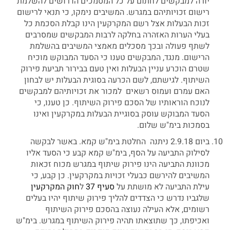
יורה למבקשים לחתום על כל המסמכים הדרושים להשלמת
רישום זכויותיהם במגרש. המשיבים נימקו, כי תנאי לרישום
זכות הבעלות אצל רשם המקרקעין הינו קבלת הסכמת כל
בעלי הערות האזהרה בחלקה לרבות המבקשים שמסרבים
לשתף פעולה ובכך מסכלים מאמצי המשיבים בהשלמת
הרישום. מנגד, המבקשים טענו כי הסעד המבוקש מוכיח
שטרם הוכרע עניין הבעלות ואין טעם בבירור תביעת פירוק
השיתוף. לגישתם, לשם הכרעה בסוגית הבעלות יש לבחון
האם עמרם ועמוס רשאים למכור את זכויותיהם למבקשים
לנוכח הוראותיו של הסכם פירוק השיתוף. כן טענו, כי
הסעד המבוקש עוסק בסוגיית הבעלות במקרקעין ואינו
בסמכות בימ"ש שלום.
ביום 2.9.18 ניתנה החלטת בימ"ש קמא. באשר לבקשה
לסילוק התביעה על הסף, בימ"ש קמא קבע כי הסעד אליו
מכוונת התביעה הינו פירוק שיתוף במגרש מכוח זכאות
המשיבים להירשם כבעלי זכויות במקרקעין. כן קבע, כי
עילת התביעה לא מושתת על
סעיף 37
ל
חוק המקרקעין
שלגביו נדרש כי הצדדים להליך פירוק שיתוף יהיו בעלים
רשומים, אלא העילה נעוצה בהסכם פירוק השיתוף
ואכיפתו, כך שתוצאתו תהיה פירוק השיתוף במגרש. בימ"ש