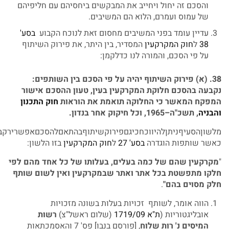
והסכם זה יחול ויחייב את המבקשים ביחסיהם עם חליפיהם
של עמוס ועמרם, הלוא הם המשיבים.
עדיין עומד בפני המשיבים מחסום זאת לנוכח הקבוע
בסע'
38
ל
חוק המקרקעין
המסדיר, בין היתר, את פירוק השיתוף
על פי הסכם, והמורה לנו כדלקמן:
38. (
א
)
פירוק
השיתוף
יהיה
על
פי
הסכם
בין
השותפים
:
נקבעה
בהסכם
חלוקת
המקרקעין
בעין
,
טעון
ההסכם
אישור
המפקח
המאשר
כי
החלוקה
תואמת
את
הוראות
חוק
התכנון
והבניה
,
תשכ
"
ה
–1965,
וכל
חיקוק
אחר
בנדון
.
מלשוןהסעיףניתןלהיווכחכיגםפירוקשיתוףבהתאםלהסכםאפשרירקבי
כאשר שותפות הוגדרה
בסע' 27
ל
חוק המקרקעין
בזו הלשון:
"
מקרקעין
שהם
של
כמה
בעלים
,
בעלותו
של
כל
אחד
מהם
לפי
חלקו
מתפשטת
בכל
אתר
ואתר
שבמקרקעין
ואין
לשום
שותף
חלק
מסוים
בהם
"
.
הווה אומר, לשותף זכויות בעלות בשונה מזכויות
אובליגטוריות (
ת"א 1719/09
(שלום ראשל"צ)
רשות
המיסים
נ
'
רות
שלוח
, [פורסם בנבו] פס' 7 והאסמכתאות