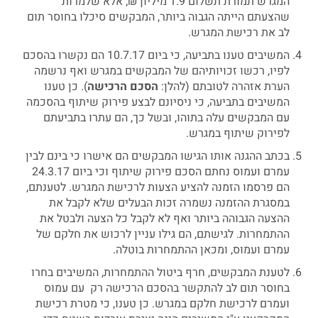
המגרש תמורת תשלום 1.9 מיליון ₪; אלא שלמרות
שהצעתם הייתה הגבוה ביותר, המבקשים סיכלו בחוסר תום
לב את רכישת המגרש.
המשיבים טענו בתביעה, כי ביום 10.7.17 הם נקשרו בהסכם
לפיו, רכשו זכויותיהם של המבקשים במגרש ואף נרשמה
הערת אזהרה לטובתם (להלן:
הסכם
הרכישה
). כן טענו
המשיבים בתביעה, כי ניסיונם לבצע פירוק שיתוף בהסכמה
עם המבקשים עלה בתוהו, ובשל כך, הם עתרו בתביעתם
לפירוק שיתוף במגרש.
בכתב ההגנה אותו הגישו המבקשים הם אישרו כי בינם לבין
עמרם ועמוס נחתם הסכם פירוק שיתוף וכי ביום 24.3.17
הם פרסמו הזמנה להציע הצעות לרכישת המגרש. לטענתם,
במסגרת ההזמנה נשמרה זכות הבעלים שלא לקבל את
ההצעה הגבוהה ביותר ואף לא לקבל כל הצעה ולבטל את
ההתמחרות. לגישתם, הם גילו עניין לרכוש את חלקם של
עמרם ועמוס, ומכאן ההתמחרות בוטלה.
לטענת המבקשים, חרף ביטול ההתמחרות, המשיבים בחרו
בחוסר תום לב להתקשר בהסכם הרכישה רק עם עמוס
ועמרם לרכישת חלקם במגרש. כן טענו, כי מטרת רכישת