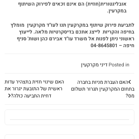
אובליגטורית
(
חוזית
)
הם
אינם
זכאים
לפירוק
השיתוף
במקרעין
.
לתביעת
פירוק
שיתוף
במקרקעין
תנו
לעו
"
ד
מקרקעין
מומלץ
בחיפה
והקריות
לייצג
אתכם
בדיסקרטיות
מלאה
.
לייעוץ
ראשוני
ניתן
לפנות
אל
משרד
עו
"
ד
אבירם
כהן
ושות
'
סניף
חיפה
– 04-8645801
Posted in
דיני מקרקעין
האם שינוי חזית בתצהיר עדות
האם העברת מניות בחברה
ראשית של התובעת יגרור את
בתחום המקרקעין תגרור תשלום
מס?
דחית התביעה כולה?