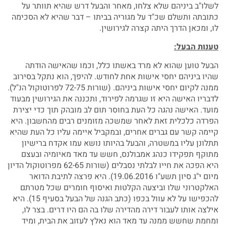
לשלו"ב ביניהם שלא צלחו, מאחר והבעל דרש שהיא תוותר על
כתובתה ותשלם שכ"ד על מגוריה בביתו – דבר שהיא לא הסכימה
לו, ומכאן הדרך היתה קצרה לגירושין.
טענות הבעל:
הבעל טוען שהוא לא מרד באשתו כלל, וכמו שהאישה הודתה
שהיו ביניהם יחסי אישות אחת לחודש. להיפך, הוא נתקל בסירוב
ממנה לקיום יחסי אישות ביניהם. (שורות 72-75 לפרוטוקול הנ"ל).
לדבריו האישה היא זו שגרמה לפירוד, ותכננה את הגירושין מבעוד
מועד. האישה נהגה כל העת בחוסר תום לב מובהק תוך כדי יצירת
הפרדה כלכלית זאת לאחר שמשכה מזומנים רבים מהחשבון. היא
קיימה קשר עם גברים אחרים, ובמקביל איימה עליו כל העת שהיא
תתלונן עליו במשטרה, והבעל בהיותו נושא עמו אקדח ברישיון
מתוקף תפקידו כנהג אמבולנס, חשש עד מאד מאיומיה ובעצם
היא הפכה את חייו לבלתי נסבלים (שורות 62-65 מפרוטוקול הדיון
מיום י"ג סיון תשע"ו 19.06.2016). היא פרצה לתיבת הדואר
האלקטרוני שלו וביצעה הקלטות ואיסוף חומרים שכל מטרתם
להכפישו על לא עוול בכפו (כתב הגנה של הבעל בסעיף 15). היא
אילצה אותו לעבור דירה מהדירה שלו בה הם היו דרים. בצר לו,
ומחמת שחשש ממנה עד מאד הוא נאלץ לעזוב את הבית, ומיד