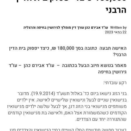
הרבני
Written by
עו"ד אבירם כהן עורך דין מומלץ לגירושין בחיפה והרצליה
22 במאי 2023
האישה תבעה כתובה בסך 180,000 ₪, כיצד יפסוק בית הדין
הרבני?
מאמר בנושא חיוב הבעל בכתובה – עו"ד אבירם כהן – עו"ד
גירושין בחיפה
רקע עובדתי:
בני הזוג נישאו ביום כד' באלול תשע"ד (19.9.2014). מדובר
בנישואין שניים לבעל ונישואין שלישיים לאישה. אין ילדים
משותפים מנישואי בני הזוג דנן, אך לבעל שלשה ילדים מנישואיו
הקודמים כשהמשמורת אצל האם, ולאישה בת מנישואין קודמים
שהתגוררה יחד עם הצדדים.
כעבור חמשה חודשים החלו קשיים בחיי הנישואין והצדדים פנו