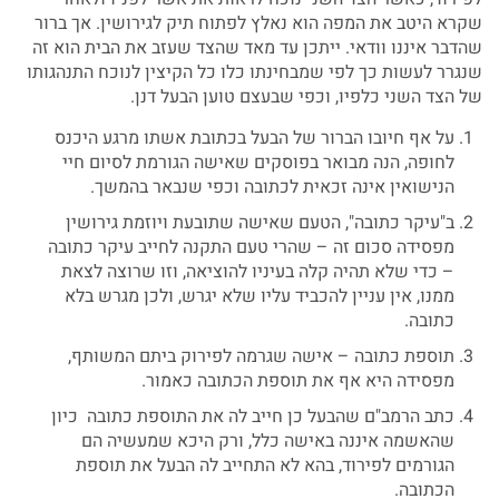
שקרא היטב את המפה הוא נאלץ לפתוח תיק לגירושין. אך ברור
שהדבר איננו וודאי. ייתכן עד מאד שהצד שעזב את הבית הוא זה
שנגרר לעשות כך לפי שמבחינתו כלו כל הקיצין לנוכח התנהגותו
של הצד השני כלפיו, וכפי שבעצם טוען הבעל דנן.
על אף חיובו הברור של הבעל בכתובת אשתו מרגע היכנס
לחופה, הנה מבואר בפוסקים שאישה הגורמת לסיום חיי
הנישואין אינה זכאית לכתובה וכפי שנבאר בהמשך.
ב"עיקר כתובה", הטעם שאישה שתובעת ויוזמת גירושין
מפסידה סכום זה – שהרי טעם התקנה לחייב עיקר כתובה
– כדי שלא תהיה קלה בעיניו להוציאה, וזו שרוצה לצאת
ממנו, אין עניין להכביד עליו שלא יגרש, ולכן מגרש בלא
כתובה.
תוספת כתובה – אישה שגרמה לפירוק ביתם המשותף,
מפסידה היא אף את תוספת הכתובה כאמור.
כתב הרמב"ם שהבעל כן חייב לה את התוספת כתובה כיון
שהאשמה איננה באישה כלל, ורק היכא שמעשיה הם
הגורמים לפירוד, בהא לא התחייב לה הבעל את תוספת
הכתובה.