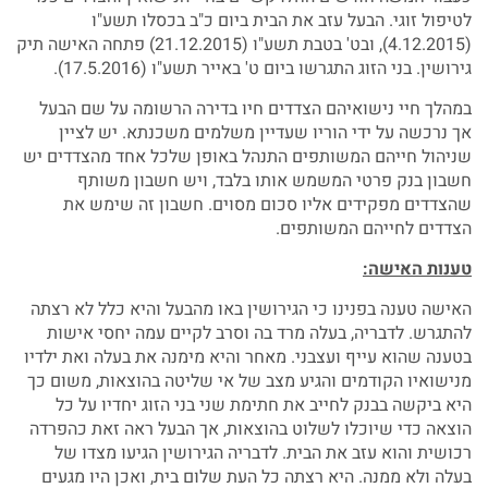
לטיפול זוגי. הבעל עזב את הבית ביום כ"ב בכסלו תשע"ו
(4.12.2015), ובט' בטבת תשע"ו (21.12.2015) פתחה האישה תיק
גירושין. בני הזוג התגרשו ביום ט' באייר תשע"ו (17.5.2016).
במהלך חיי נישואיהם הצדדים חיו בדירה הרשומה על שם הבעל
אך נרכשה על ידי הוריו שעדיין משלמים משכנתא. יש לציין
שניהול חייהם המשותפים התנהל באופן שלכל אחד מהצדדים יש
חשבון בנק פרטי המשמש אותו בלבד, ויש חשבון משותף
שהצדדים מפקידים אליו סכום מסוים. חשבון זה שימש את
הצדדים לחייהם המשותפים.
טענות האישה:
האישה טענה בפנינו כי הגירושין באו מהבעל והיא כלל לא רצתה
להתגרש. לדבריה, בעלה מרד בה וסרב לקיים עמה יחסי אישות
בטענה שהוא עייף ועצבני. מאחר והיא מימנה את בעלה ואת ילדיו
מנישואיו הקודמים והגיע מצב של אי שליטה בהוצאות, משום כך
היא ביקשה בבנק לחייב את חתימת שני בני הזוג יחדיו על כל
הוצאה כדי שיוכלו לשלוט בהוצאות, אך הבעל ראה זאת כהפרדה
רכושית והוא עזב את הבית. לדבריה הגירושין הגיעו מצדו של
בעלה ולא ממנה. היא רצתה כל העת שלום בית, ואכן היו מגעים