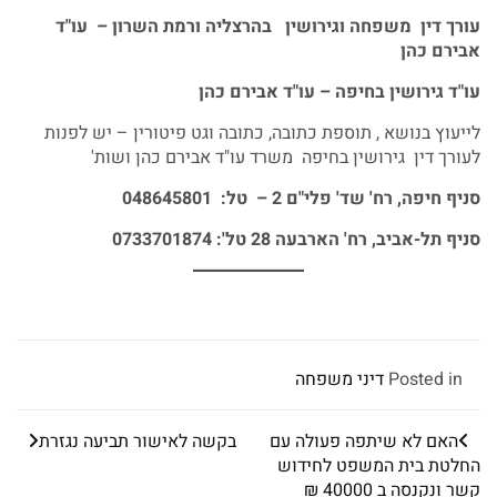
עורך דין משפחה וגירושין בהרצליה ורמת השרון – עו"ד
אבירם כהן
עו"ד גירושין בחיפה – עו"ד אבירם כהן
לייעוץ בנושא , תוספת כתובה, כתובה וגט פיטורין – יש לפנות
לעורך דין גירושין בחיפה משרד עו"ד אבירם כהן ושות'
סניף חיפה, רח' שד' פלי"ם 2 – טל: 048645801
סניף תל-אביב, רח' הארבעה 28 טל': 0733701874
Posted in
דיני משפחה
האם לא שיתפה פעולה עם
בקשה לאישור תביעה נגזרת
החלטת בית המשפט לחידוש
קשר ונקנסה ב 40000 ₪