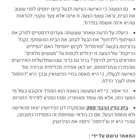
גם הטענה כי האישה הציעה לבעל קיום יחסים לפני שעזב
את הבית, נראה שאף הצעה זו אינה אלא צעד טקטי, להראות
שהיא אינה אשמה בפירוד.
היעלה על הדעת שאחר שעשתה צעדים דרסטיים לפרק את
השיתוף ו"לדחוף" את הבעל לעזוב את הבית המשותף, נקבל
ברצינות בקשה "פורמלית" לקיום יחסים? האם "המילים
הריקות" של הצעה זו יכולים לכסות על "מעשים מלאים"
המראים בדיוק להיפך? ברור גם ברור שבהשתלשלות האירועים
שהוזכרו ובתכיפותם, יש כאן אמירה תכליתית וברורה של
האישה לבעלה, כי היא מאסה בחיי הנישואין ובכך היא "דוחפת"
אותו לעבר הדלת.
הוי אומר, כי לא המעשה בשטח הוא המודד והקובע בשל מי
הסער הזה, אלא מה עומד מאחוריו, ומהו המניע לפירוד הזוגיות.
בית הדין הרבני פסק
שבמקרה דנן הגירושין יצאו מהאישה
ולא מחמת הבעל, אם כן בודאי שמחמת זה הפסידה כתובתה,
שהרי היא זו ש"דחפה" ויזמה את הגירושין.
המאמר נרשם על ידי :