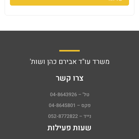
משרד עו"ד אבירם כהן ושות'
צרו קשר
טל' – 04-8643926
פקס – 04-8645801
נייד – 052-8772822
שעות פעילות