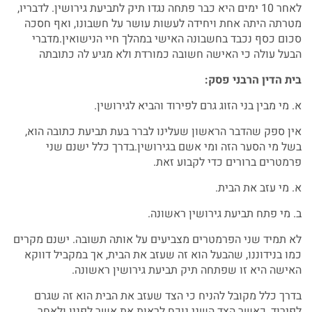
לאחר 10 ימים היא כבר פתחה נגדו תיק לתביעת גירושין. לדבריו,
מטרתה היתה אחת ויחידה לעשות עושר על חשבונו, ואף חסכה
סכום כסף נכבד בחשבונה האישי במהלך חיי הנישואין.מדברי
הבעל עולה כי האישה חשובה כמורדת ולא מגיע לה כתובתה
בית הדין הרבני פסק:
א. מי מבין בני הזוג גרם לפירוד והביא לגירושין.
אין ספק שהדבר הראשון שעלינו לברר בעת תביעת כתובה הוא,
בשל מי הסער הזה ומי אשם בגירושין.בדרך כלל ישנם שני
פרמטרים ברורים כדי לקבוע זאת.
א. מי עזב את הבית.
ב. מי פתח תביעת גירושין ראשונה.
לא תמיד שני הפרמטרים מצביעים על אותה תשובה. ישנם מקרים
כמו בנידוננו, שהבעל הוא זה שעזב את הבית, אך במקביל דווקא
האישה היא זו שפתחה תיק תביעת גירושין ראשונה.
בדרך כלל מקובל להניח כי הצד שעזב את הבית הוא זה שגרם
לפירוד, כאשר הצד השני נוכח לראות את אשר לפניו ולאחר