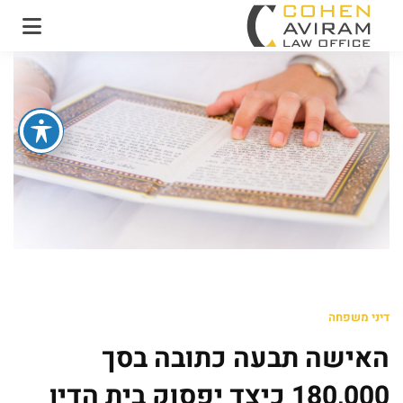
עו"ד אבירם כהן ושות'
משרד עו"ד מקרקעין
ונדל"ן
דיני משפחה
האישה תבעה כתובה בסך
180,000 כיצד יפסוק בית הדין