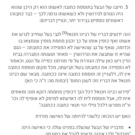
חיובו של הבעל בתוספת כתובה לאשתו הוא רק היכן שהוא
היה הגורם לגירושין ולא כשאשתו גרמה לכך – כבר כתבוהו
ראשונים נוספים בבירור יתר, ונציין דבריהם:
[1]
הנה ידועים דבריו של רבינו חננאל
לגבי בעל שחייב לגרש את
אשתו ואף כופין אותו על כך וכגון מחמת מומין שנמצאו בו
וכדומה, שאף על גב שהאישה לא הפסידה את כתובתה – הגם
שהיא זו שתבעה את הגירושין – מאחר וטענתה התבררה בבית
הדין ויש כאן עילה הגוררת על פי תורתנו כפייה על הגט, וכאמור
לא הפסידה את כתובתה בשל תביעתה, מכל מקום תוספת כתובה
אין לה, דלעניין זה תוספת כתובה אינה ככתובה. מבאר שם רבינו
חננאל את דבריו וזה לשון התוס' (יבמות סה: ד"ה כי הא):
"פירש רבינו חננאל דכל הנך דכופין מחמתה דוקא מנה ומאתים
אית לה, אבל תוספת לית לה דאדעתא למיפק לא אוסיף לה וכו'
ור"ת מפרש דלכל מילי הוי תנאי כתובה ככתובה".
האם יש הוכחה כלשהי להיותה של האישה מורדת
מדבריו של הבעל שהעלה בפנינו עולה כי האישה הינה
"מורדת" ולכן איננה זכאית לקבל את כתובתה.