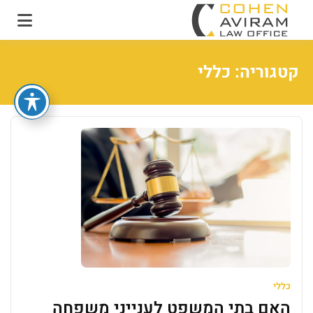
עו"ד אבירם כהן ושות'
משרד עו"ד מקרקעין
ונדל"ן
קטגוריה:
כללי
כללי
האם בתי המשפט לענייני משפחה