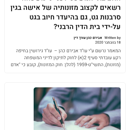
רשאים לקצוב מזונותיה של אישה בגין
סרבנות גט, גם בהיעדר חיוב בגט
על-ידי בית הדין הרבני?
Written by
אבירם כהן עורך דין
18 בנובמבר 2020
המאמר נרשם ע"י עו"ד אבירם כהן – עו"ד גירושין בחיפה
רקע עובדתי סעיף 2(א) לחוק לתיקון לדיני המשפחה
(מזונות), התשי"ט-1959 (להלן: חוק המזונות), קובע כי "אדם
חייב במזונות בן-זוגו לפי הוראות הדין האישי החל עליו". על
כן, נקודת המוצא לדיון שבפנינו נמצאת בדין האישי החל על
הצדדים. בענייננו, זהו הדין הדתי היהודי, אשר לפיו קיים […]