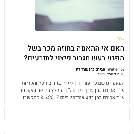
כללי
האם אי התאמה בחוזה מכר בשל
מפגע רעש תגרור פיצוי לתובעים?
Written by
אבירם כהן עורך דין
18 בנובמבר 2020
המאמר נרשם ע"י עורך דין ליקויי בניה בחיפה והקריות –
עו"ד אבירם כהן עורך דין נדל"ן מומלץ בחיפה והקריות –
עו"ד אבירם כהן רקע עובדתי: ביום 8.6.2017 התקשרו
התובעים עם הנתבעת בהסכם מכר לרכישת דירת גן בת 5
חדרים ברחוב זוהר 18 (מקרקעין הידועים כגוש 10733
חלקה 103, מגרש 2007 בתכנית חפ/2096/א') (להלן:
"הסכם המכר" […]