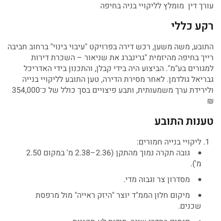
עורך דין מומלץ לליקויי בניה בחיפה
רקע כללי
התובע, משה משען, רכש דירה בפרויקט "עיבוי בינוי" ברחוב חביבה
רייך בחיפה מהיזמית "גרינברג את שניאור – השכרת דירות
למגורים בע"מ". הביצוע היה בידי קבלן, והתכנון בידי האדריכל
גבריאל גולדמן. לאחר מסירת הדירה, טען התובע לליקויי בנייה
ולירידת ערך משמעותית, ותבע פיצויים בסך כולל של כ־354,000
₪
טענות התובע
ליקויי בנייה חמורים:
גובה תקרה נמוך מהתקן (2.36–2.38 מ' במקום 2.50
מ').
מסדרון צר וגבוה מדי.
מיקום חלון הממ"ד יוצר "היזק ראייה" מול מרפסת
שכנים.