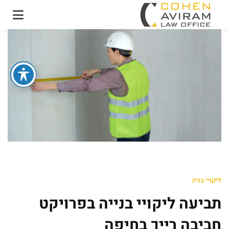
עו"ד אבירם כהן ושות'
משרד עו"ד מקרקעין
ונדל"ן
ליקויי בניה
תביעה ליקויי בנייה בפרויקט
חביבה רייך בחיפה