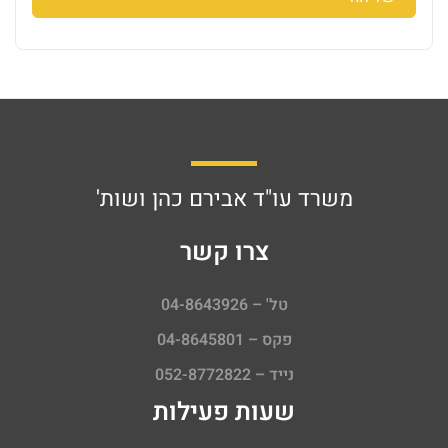
משרד עו"ד אבירם כהן ושות'
צרו קשר
טל' – 04-8643926
פקס – 04-8645801
נייד – 052-8772822
שעות פעילות