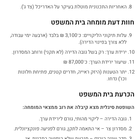
האחריות התכנונית מוטלת בעיקר על האדריכל (צד ג').
חוות דעת מומחה בית המשפט
עלות תיקוני הליקויים: כ־3,100 ₪ בלבד (ארבעה ימי עבודה,
ללא צורך בפינוי הדירה).
ירידת ערך: רק בשל גובה הדירה (לא תקני) ורוחב המסדרון.
שיעור ירידת הערך: כ־87,000 ₪
יתר הטענות (היזק ראייה, חדרים קטנים, פתיחת חלונות
וכו') נדחו.
הכרעת בית המשפט
השופטת סיגלית מצא קיבלה את רוב ממצאי המומחה:
גובה הדירה – ליקוי מהותי, גורם לירידת ערך.
מסדרון צר – אי התאמה לתקן, גורם לפגיעה פונקציונלית.
חדר שינה הורים – מגרעת שלא הופיעה בתכנית, אי