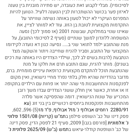
לסיכומיו). מבלי לקבוע זאת כעובדה, יש סתירה מובנית בין טענה
לאיזון פער בכושר ההשתכרות לבין הטענה דלעיל. הטוען להיות
המפרנס העיקרי לא יכול לטעון באותה נשימה שוויתר על
התקדמות מקצועית לטובת בן הזוג. עוד לא למותר לציין, את
שאינו שנוי במחלוקת, שבשנת 2001 (או סמוך לכך) נסעה
המשפחה ללונדון למשך שנתיים (סעיף 2 לסיכומי התובע), על
מנת שהתובע ילמד לתואר שני ב….. נסיעה כגון דא נועדה לקידומו
המקצועי של התובע, וסביר להניח שחייבה ויתור והשקעה מצד
הנתבעת (לרבות בשים לב לכך, שילדי הצדדים היו באותה עת רכים
בשנים). מותר להניח, שגם התובע תרם את חלקו על מנת
שהנתבעת תוכל להתקדם מקצועית כרופאת עיניים מומחית. ברם,
מדובר בהדדיות שהיא חלק בלתי נפרד מחיי נישואין, ואין מקום
לפנקסנות והתחשבנות מי שהה יותר או פחות עם הילדים בתקופה
זו או אחרת, כאשר אין חולק ששני הצדדים עבדו משך רובן
המכריע של שנות הנישואין. דומה שהפסיקה אשר סלדה
מהתחשבנות ופנקסנות ביחסים רכושיים בין בני זוג (
עא
2280/91 רחמים אבולוף נ' מזל אבולוף, פ"ד מז
(5) 596, 602,
פסק דינו של כב' השופט סילמן ב
תמ"ש (קריות) 1501/08
פלוני
נ' אלמונית
[פורסם בנבו] 2009, סעיף 21 לפסק הדין, פסק דינה
של כב' השופטת קודלר-עיאש ב
תמש (ב"ש) 2625/09
פלונית נ'