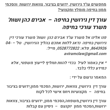
מחפשים עו"ד גירושין, ידועים בציבור, צוואות ירושות והסכמי
ממון בחיפה מומלץ ומקצועי?
עורך דין גירושין בחיפה – אבירם כהן ושות'
משרד עורכי בחיפה
פנו אלינו אל משרד עו"ד אבירם כהן ושות' משרד עורכי דין
גירושין
בחיפה נדאג ללוות אתכם
בהליך הגירושין
.
טל' – 04-
8643926, פלא: 0528772822, מייל:
aviramclaw@gmail.com
*
אין באמור לעיל בכדי להוות תחליף לייעוץ משפטי, אלא
כמידע כללי בלבד
.
המאמר נרשם על ידי :
עורך דין גירושין, צוואות, ירושות, הסכמי ממון,ידועים בציבור
בחיפה – מקצועיות ויחס אישי לכל לקוח
עורך דין גירושין,משפחה,הסכמי ממון, ידועים בציבור, צוואות
ירושות,הסכמי ממון יוקנעם – ניסיון עם קבלות