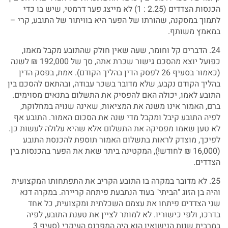
הכנסות הצדדים (2.25 : 1) לא מייצג פער דרמטי, שיש בו כדי
לתמוך במסקנה, שהורתו של הפער היא בוויתור של התובע, קרי –
במאמץ משותף.
24. הדברים קל וחומר, שעה שאין חולק שהתובע מקבל מאמו,
כפועל יוצא מהסכם גישור שכרת אתה, סך של 192,000 ₪ לשנה
(כאמור בסעיף 26 לפסק הדין בהליך הקודם). אמת, בפסק הדין
בהליך הקודם נקבע, שלא מדובר בשכר עבודה, ובהתאם להסכם בין
התובע לאמו, יכולה האם להפסיק את התשלום בתנאים מסוימים.
ברם, האמור אינו משנה את המציאות, שאינה שנויה במחלוקת,
לפיה התובע קיבל ומקבל מדי שנה את הסכום האמור. התובע אף
לא טען שאמו מפסיקה את התשלום אלא שהיא עלולה לעשות כן.
לפיכך, מוצדק לראות בתשלום האמור תוספת להכנסת התובע
(16,000 ₪ לחודש!), המקטינה ביתר שאת את הפער בהכנסות בין
הצדדים.
25. לא מדובר במקרה בו התובע הקריב את התפתחותו המקצועית
והיה בן הזוג "הביתי" בעוד הנתבעת פיתחה קריירה. במקרה דנא
שני הצדדים פיתחו את עצמם השכלתית ומקצועית, כל אחד
בדרכו, ולפי כישוריו. לא למותר לציין את טענת התובע, לפיה
במרבית שנות הנישואין הוא היה המפרנס העיקרי (סעיף 3