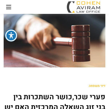
עו"ד אבירם כהן ושות'
משרד עו"ד מקרקעין
ונדל"ן
דיני משפחה
פערי שכר,כושר השתכרות בין
בני זוג השאלה המרכזית האם יש