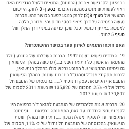
בר איזון. לפי גישה אחרת (הרווחת), התנאים דלעיל מגדירים האם
ראוי לעשות שימוש בסמכות הקבועה
בסעיף 8
לחוק. היישום
המעשי של
סעיף 8(2)
לחוק בנוגע לפער בכושר ההשתכרות
נעשה בפסיקה על דרך פיצוי כספי חד פעמי. מדובר, הלכה
למעשה, באיזון רכושי, וככל שכך עדיפה בעיניי דרך המלך של
סעיף 5
לחוק.
האם הוכחו התנאים לאיזון פער בכושר ההשתכרות
?
19. הצדדים נישאו בשנת 1992. מרבית השכלתו של התובע (חלק
מהתואר הראשון, כל התואר השני ב….) נרכשה במהלך הנישואין.
גם ניסיונו המקצועי של התובע נרכש כולו במהלך הנישואין,
לרבות תפקידי מנכ"ל וסמנכ"ל בחברות שונות. במהלך הנישואין
התובע אף הקים את עסקו הנוכחי ל…… בהכנסתו של התובע חל
גידול של כ- 25%, מסכום של 135,820 ₪ בשנת 2011 לסכום של
170,807 ₪ בשנת 2017.
20. מרבית שנות הלימודים של הנתבעת לתואר ד"ר ברפואה היו
לפני נישואי הצדדים. עם זאת, התמחותה ברפואת …. וניסיונה
המקצועי, עד לתפקיד מנהלת מכון …., התרחשו במהלך שנות
הנישואין. בהכנסתה של הנתבעת חל גידול של כ- 11%, מסכום של