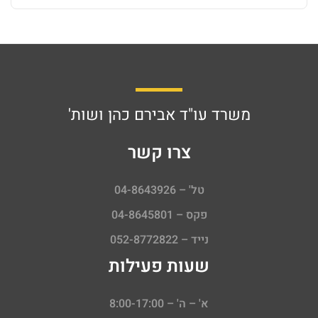
משרד עו"ד אבירם כהן ושות'
צרו קשר
טל' – 04-8643926
פקס – 04-8645801
נייד – 052-8772822
שעות פעילות
א' – ה' – 8:00-17:00