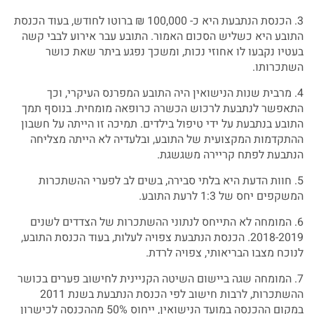
3. הכנסת הנתבעת היא כ- 100,000 ₪ ברוטו לחודש, בעוד הכנסת
התובע היא כשליש הסכום האמור. התובע עבר אירוע לבבי קשה
בעטיו נקבעו לו אחוזי נכות, ומשכך נפגע ביתר שאת כושר
השתכרותו.
4. מרבית שנות הנישואין היה התובע המפרנס העיקרי, וכך
התאפשר לנתבעת לרכוש הכשרה כרופאה מומחית. בנוסף תמך
התובע בנתבעת על ידי טיפול בילדים. תמיכה זו הייתה על חשבון
ההתקדמות המקצועית של התובע, ובלעדיה לא הייתה מצליחה
הנתבעת לפתח קריירה משגשגת.
5. חוות הדעת היא בלתי סבירה, בשים לב לפערי ההשתכרות
המשקפים יחס של 1:3 לרעת התובע.
6. המומחה לא התייחס לנתוני ההשתכרות של הצדדים לשנים
2018-2019. הכנסת הנתבעת צפויה לעלות, בעוד הכנסת התובע,
לנוכח מצבו הבריאותי, צפויה לרדת.
7. המומחה שגה ביישום השיטה הקניינית לחישוב פערים בכושר
ההשתכרות, לרבות חישוב לפי הכנסת הנתבעת בשנת 2011
במקום ההכנסה במועד הנישואין, ייחוס 50% מההכנסה לכישרון