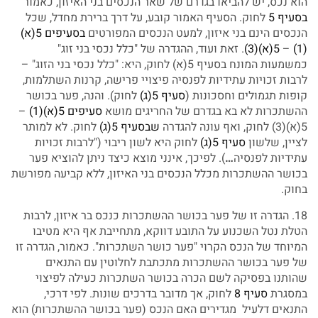
הוא נכס, יש להביאו בגדרם של שאר הנכסים בני האיזון, כאמור
בסעיף 5
לחוק. הסעיף האמור קובע, על דרך ברירת מחדל, שכל
הנכסים הינם בני איזון, למעט הנכסים המפורטים
בסעיפים 5(א)
(1)
–
5(א)(3)
. זאת ועוד, ההגדרה של "כלל נכסי בני זוג"
כמשמעות המונח בסעיף 5(א) לחוק, היא: "כלל נכסי בני הזוג" –
לרבות זכויות עתידיות לפנסיה פיצויי פרישה, קרנות השתלמות,
קופות תגמולים וחסכונות (
סעיף 5(ג)
לחוק). והנה, פער בכושר
ההשתכרות לא בא בגדרם של החריגים מושא
סעיפים 5(א)(1)
–
5(א)(3) לחוק, ואף עונה להגדרה
שבסעיף 5(ג)
לחוק. לא למותר
לציין, שלשון
סעיף 5(ג)
לחוק היא לשון ריבוי ("לרבות זכויות
עתידיות לפנסיה
…
). לפיכך, אינני מוצא כיצד ניתן להוציא פער
בכושר ההשתכרות מכלל הנכסים בני האיזון, ללא קביעה מפורשת
בחוק.
18. הגדרה זו של פער בכושר ההשתכרות כנכס בר איזון, לרבות
הטלת נטל השכנוע על התובע דווקא, מתחייבת אף היא מטיבו
המיוחד של הנכס הקרוי "פער כושר השתכרות". כאמור, הגדרה זו
של פער בכושר ההשתכרות מתכתבת לחלוטין עם התנאים
שהותנו בפסיקה לשם הכרה בכושר השתכרות כעילה לפיצוי
במסגרת
סעיף 8
לחוק, אך מדובר בדרכים שונות. לפי דרכי,
התנאים דלעיל מגדירים האם הנכס (פער בכושר ההשתכרות) הוא