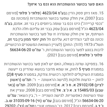
האם פער בכושר ההשתכרות הוא נכס בר איזון?
15. מאז ניתן פסק הדין ב
בע"מ 4623/04
(
פלוני נ' פלוני
[פורסם
בנבו] 2007), אין חולק שפער בכושר ההשתכרות (המכונה גם
"נכסי קריירה") הינו נכס בר שומה ביחסים בין בני זוג. אמנם,
בע"מ
4623/04
הנ"ל [פורסם בנבו] עסק בבני זוג עליהם חלה הלכת
השיתוף, אך אין חולק שהגדרה זו של פער בכושר ההשתכרות
נכונה גם לגבי הצדדים דנא, עליהם חל
חוק יחסי ממון בין בני זוג
,
תשל"ג-1973 (להלן: החוק) (לעניין השוואת המשטרים הרכושיים,
לרבות בנוגע לפער בכושר ההשתכרות, ר'
עמ"ש 56634-06-20
פלוני נ' פלונית
[פורסם בנבו] 2021).
16. בפסיקה שדנה בשאלה, האם יש לאזן פער בכושר ההשתכרות
במסגרת
סעיף 5
לחוק, או שמא מדובר בנושא שהדיון בו ייעשה
במסגרת השיקולים לחלוקה רכושית צודקת, במסגרת
סעיף 8(2)
לחוק – הדעות חלוקות (לגישה הראשונה – ר':
תמ"ש (ראשון
לציון) 29102/08
א. ח נ' א. א
[פורסם בנבו] 2009.
תמ"ש (באר
שבע) 15485/03
צ. א נ' צ. אל
[פורסם בנבו] 2008, שציין את
שתי השיטות כאפשריות. לגישה השנייה – ר', בין השאר:
עמ"ש
56634-06-20
הנ"ל, [פורסם בנבו],
עמ"ש (חי) 31035-09-16
ש.ב.
נ' ד.ג.
[פורסם בנבו] 2017, כב' השופט זגורי ב
תמ"ש (נצ') 29202-