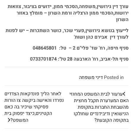
עורך דין גירושין,משפחה,הסכמי ממון, ידועים בציבור, צוואות
ירושות,הסכמי ממון הרצליה ורמת השרון – מומלץ באזור
השרון
לייעוץ בנושא גירושין,פערי שכר, כושר השתכרות – יש לפנות
לעורך דין אבירם כהן ושות'
סניף חיפה, רח' שד' פלי"ם 2 – טל: 048645801
סניף תל-אביב, רח' הארבעה 28 טל': 0733701874
Posted in
דיני משפחה
לאחר הליך פונדקאות הצדדים
ערעור לבית המשפט המחוזי
נפרדו והאישה ביקשה צו הורות
האם המערערת תקבל מחצית
פסיקתי שיכיר בה כאם
מהשבחת החברות בתקופת
הקטינים,כיצד יפסוק בית
הנישואין ודיבידנדים שחולקו
בתקופה הקובעת?
המשפט?