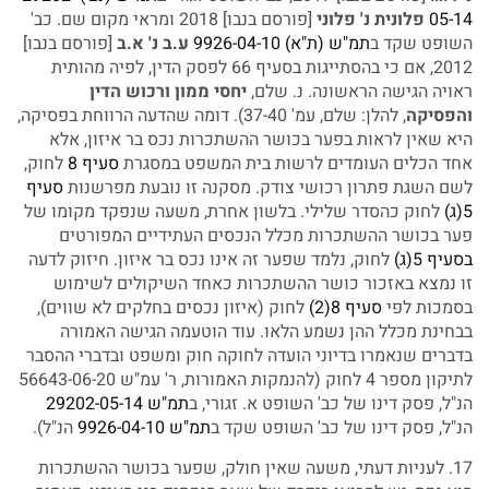
05-14
פלונית נ' פלוני
[פורסם בנבו] 2018 ומראי מקום שם. כב'
השופט שקד ב
תמ"ש (ת"א) 9926-04-10
ע.ב נ' א.ב
[פורסם בנבו]
2012, אם כי בהסתייגות בסעיף 66 לפסק הדין, לפיה מהותית
ראויה הגישה הראשונה. נ. שלם,
יחסי ממון ורכוש הדין
והפסיקה
, להלן: שלם, עמ' 37-40). דומה שהדעה הרווחת בפסיקה,
היא שאין לראות בפער בכושר ההשתכרות נכס בר איזון, אלא
אחד הכלים העומדים לרשות בית המשפט במסגרת
סעיף 8
לחוק,
לשם השגת פתרון רכושי צודק. מסקנה זו נובעת מפרשנות
סעיף
5(ג)
לחוק כהסדר שלילי. בלשון אחרת, משעה שנפקד מקומו של
פער בכושר ההשתכרות מכלל הנכסים העתידיים המפורטים
בסעיף 5(ג)
לחוק, נלמד שפער זה אינו נכס בר איזון. חיזוק לדעה
זו נמצא באזכור כושר ההשתכרות כאחד השיקולים לשימוש
בסמכות לפי
סעיף 8(2)
לחוק (איזון נכסים בחלקים לא שווים),
בבחינת מכלל ההן נשמע הלאו. עוד הוטעמה הגישה האמורה
בדברים שנאמרו בדיוני הועדה לחוקה חוק ומשפט ובדברי ההסבר
לתיקון מספר 4 לחוק (להנמקות האמורות, ר' עמ"ש 56643-06-20
הנ"ל, פסק דינו של כב' השופט א. זגורי, ב
תמ"ש 29202-05-14
הנ"ל, פסק דינו של כב' השופט שקד ב
תמ"ש 9926-04-10
הנ"ל).
17. לעניות דעתי, משעה שאין חולק, שפער בכושר ההשתכרות