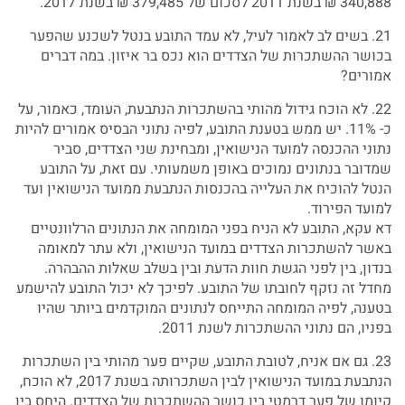
340,888 ₪ בשנת 2011 לסכום של 379,485 ₪ בשנת 2017.
21. בשים לב לאמור לעיל, לא עמד התובע בנטל לשכנע שהפער
בכושר ההשתכרות של הצדדים הוא נכס בר איזון. במה דברים
אמורים?
22. לא הוכח גידול מהותי בהשתכרות הנתבעת, העומד, כאמור, על
כ- 11%. יש ממש בטענת התובע, לפיה נתוני הבסיס אמורים להיות
נתוני ההכנסה למועד הנישואין, ומבחינת שני הצדדים, סביר
שמדובר בנתונים נמוכים באופן משמעותי. עם זאת, על התובע
הנטל להוכיח את העלייה בהכנסות הנתבעת ממועד הנישואין ועד
למועד הפירוד.
דא עקא, התובע לא הניח בפני המומחה את הנתונים הרלוונטיים
באשר להשתכרות הצדדים במועד הנישואין, ולא עתר למאומה
בנדון, בין לפני הגשת חוות הדעת ובין בשלב שאלות ההבהרה.
מחדל זה נזקף לחובתו של התובע. לפיכך לא יכול התובע להישמע
בטענה, לפיה המומחה התייחס לנתונים המוקדמים ביותר שהיו
בפניו, הם נתוני ההשתכרות לשנת 2011.
23. גם אם אניח, לטובת התובע, שקיים פער מהותי בין השתכרות
הנתבעת במועד הנישואין לבין השתכרותה בשנת 2017, לא הוכח,
קיומו של פער דרמטי בין כושר ההשתכרות של הצדדים. היחס בין