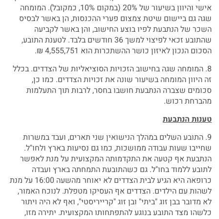
אישי והיוון בשיעור של 20% (במקום 10%, כמקובל). המומחה
שגה גם ביישום שיטת צמצום פערי ההכנסות, הן באשר לבסיס
השכר של הנתבעת לפיו בוצע החישוב, והן באשר לקביעה
שהתובע זכאי לפיצוי למשך 36 חודשים בלבד. לטענת התובע,
הסכום הנכון לאיזון כושר ההשתכרות הוא 4,555,751 ₪.
8. המומחה שגה בחישוב הזכויות הסוציאליות של הצדדים. בכלל
זה היוון המומחה בשיעור שונה את זכויות הצדדים. כמו כן,
סכומים שצברה הנתבעת חושבו בחסר, לרבות תוך התעלמות
מהברחת רכוש.
טענות הנתבעת
9. התובע השלים במהלך הנישואין שני תארים, ועבד במשרות
שחייבו שעות עבודה ממושכות, כמו גם נסיעות בארץ ולחו"ל.
הנתבעת אף קטעה את התקדמותה המקצועית על מנת לאפשר
לתובע ללמוד בחו"ל. גם כשהתובעת התמחתה בארץ ועבדה
כרופאה היא הגיע לבית הצדדים לא יאוחר מהשעה 16:00 על מנת
לשהות עם הילדים. הצדדים אף העסיקו מטפלת. לנוכח האמור,
לא מדובר בבן זוג "ביתי" ובן זוג "קרייריסטי", ואף לא היה ויתור
כלשהו מצד התובע בנוגע להתפתחותו המקצועית. יתירה מזו,