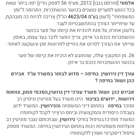
אלמוני
[פורסם בנבו] 2012, סעיף 56 לפסק הדין) יפה ביתר שאת
בכל הנוגע לפערים נטענים בכושר ההשתכרות. התרומה ל"זמן
המשפחתי" (לשון
בע"מ 4623/04
הנ"ל) צריכה להיות כה מובהקת,
עד שיתייתר הצורך בהתחשבנויות לעבר.
בלשון אחרת, על מנת להוכיח את קיומו של פער בכושר
ההשתכרות כנכס בר איזון, צריך הפער לדבר בעד עצמו, באופן
שייתר את הצורך לפרוט את החיים לפרוטות זמן והשקעה לאחור.
26. מן המקובץ עולה, שהתובע לא הוכיח את קיומו של פער
בכושר ההשתכרות כנכס בר איזון.
עורך דין גירושין בחיפה – מדוע לבחור במשרד עו"ד אבירם
כהן ושות' בחיפה
?
אבירם כהן ושות' משרד עורכי דין גרושין,הסכמי ממון, צוואות
וירושות , ידועים בציבור
הינו משרד בעל מוניטין וניסיון רב
ומוכר
בחיפה
בתחום דיני המשפחה
והגירושין
.
המשרד ידוע
בעבודה היסודית והמקצועית וביחס הרציני לקהל לקוחותיו.
המשרד מתרכז בטיפול בתיקי
גירושין
, שבזכותם נצבר מוניטין רב
והצלחות משפטיות רבות בתחום הגירושין בחיפה. המשרד מספק
טיפול דיסקרטי ואמין ללקוחותיו