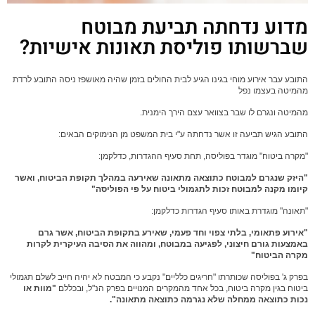
מדוע נדחתה תביעת מבוטח
שברשותו פוליסת תאונות אישיות?
התובע עבר אירוע מוחי בגינו הגיע לבית החולים בזמן שהיה מאושפז ניסה התובע לרדת
מהמיטה בעצמו נפל
מהמיטה ונגרם לו שבר בצוואר עצם הירך הימנית.
התובע הגיש תביעה זו אשר נדחתה ע"י בית המשפט מן הנימוקים הבאים:
"מקרה ביטוח" מוגדר בפוליסה, תחת סעיף ההגדרות, כדלקמן:
"היזק שנגרם למבוטח כתוצאה
מתאונה
שאירעה במהלך תקופת הביטוח, ואשר
קיומו מקנה למבוטח זכות לתגמולי ביטוח על פי הפוליסה"
"תאונה" מוגדרת באותו סעיף הגדרות כדלקמן:
"אירוע פתאומי, בלתי צפוי וחד פעמי, שאירע בתקופת הביטוח, אשר גרם
באמצעות
גורם חיצוני
, לפגיעה במבוטח, ומהווה את הסיבה העיקרית לקרות
מקרה הביטוח"
בפרק ג' בפוליסה שכותרתו "חריגים כלליים" נקבע כי המבטח לא יהיה חייב לשלם תגמולי
ביטוח בגין מקרה ביטוח, בכל אחד מהמקרים המנויים בפרק הנ"ל, ובכללם
"מוות או
נכות כתוצאה ממחלה שלא נגרמה כתוצאה מתאונה".