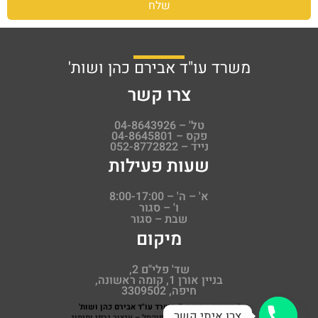
שלח
משרד עו"ד אבירם כהן ושות'
צרו קשר
טל' – 04-8643926
פקס – 04-8645801
נייד – 052-8772822
שעות פעילות
א' – ה' – 8:00-17:00
ו' – סגור
שבת – סגור
מיקום
שד' פלי"ם 2,
בניין אורן 1, קומה ראשונה,
חיפה, 3309502
כל הזכויות שמורות ©
משרד עו"ד אבירם כהן ושות'
צרו איתי קשר
נבנה ועוצב על ידי סטודיו פיקסל – עיצוב גרפי ומיתוג