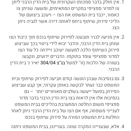
אין חולק בדבר סמכותו העקרונית של בית הדין הרבני ליתן
צו למדור ספציפי במקרים המתאימים, ומשעה שניתן צו
כאמור, יכבד בית המשפט את הצו – ויעכב ביצועם של
הליכי פירוק שיתוף ביחס לאותה דירה אשר לגביה ניתן
הצו.
אין מניעה לברר תובענה לפירוק שיתוף בנכס תוך כיבוד הצו
שנתן בית הדין הרבני, והדבר יבוא לידי ביטוי בכך שביצוע
פירוק השיתוף הלכה למעשה יעוכב ויידחה כל עוד הצו
למדור ספציפי עומד בתוקפו. הדברים ידועים, ונקבעו
בשורה של הלכות (ור' למשל
בג"צ 304/04
יאיר נ' בית הדין
הרבני.
גם בנסיבות שבהן הוגשה קודם תביעה לפירוק שיתוף ובית
המשפט כבר נעתר לבקשה באופן עקרוני, אך קבע שביצוע
הפירוק בפועל ייעשה בשלבים מאוחרים יותר – גם
בנסיבות אלו אין לראות בצו בית הדין הרבני בדבר מדור
ספציפי משום החלטה המתערבת בהליכים בבית המשפט
לענייני משפחה, אף אם הצו של בית הדין הרבני ניתן לאחר
החלטת בית המשפט המורה על פירוק שיתוף בנכס
אלא, שבעניינו המקרה שונה. בענייננו, בבית המשפט ניתנה