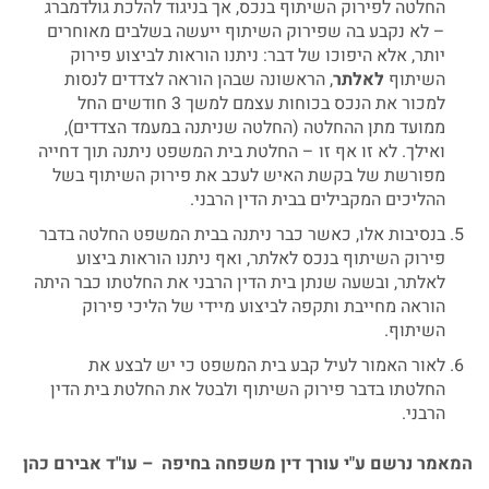
החלטה לפירוק השיתוף בנכס, אך בניגוד להלכת גולדמברג
– לא נקבע בה שפירוק השיתוף ייעשה בשלבים מאוחרים
יותר, אלא היפוכו של דבר: ניתנו הוראות לביצוע פירוק
השיתוף
לאלתר
, הראשונה שבהן הוראה לצדדים לנסות
למכור את הנכס בכוחות עצמם למשך 3 חודשים החל
ממועד מתן ההחלטה (החלטה שניתנה במעמד הצדדים),
ואילך. לא זו אף זו – החלטת בית המשפט ניתנה תוך דחייה
מפורשת של בקשת האיש לעכב את פירוק השיתוף בשל
ההליכים המקבילים בבית הדין הרבני.
בנסיבות אלו, כאשר כבר ניתנה בבית המשפט החלטה בדבר
פירוק השיתוף בנכס לאלתר, ואף ניתנו הוראות ביצוע
לאלתר, ובשעה שנתן בית הדין הרבני את החלטתו כבר היתה
הוראה מחייבת ותקפה לביצוע מיידי של הליכי פירוק
השיתוף.
לאור האמור לעיל קבע בית המשפט כי יש לבצע את
החלטתו בדבר פירוק השיתוף ולבטל את החלטת בית הדין
הרבני.
המאמר
נרשם
ע
"
י
עורך
דין
משפחה
בחיפה
–
עו
"
ד
אבירם
כהן