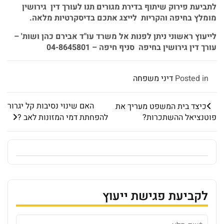
לתביעת
פירוק
שיתוף
בדירת
מגורים
תנו
לעורך
דין
גירושין
מומלץ
בחיפה
והקריות
לייצג
אתכם
בדיסקרטיות
מלאה
.
לייעוץ
ראשוני
ניתן
לפנות
אל
משרד
עו
"
ד
אבירם
כהן
ושות
' –
עורך
דין
גירושין
בחיפה
סניף
חיפה
– 04-8645801
Posted in
דיני משפחה
האם שינוי נסיבות קל יגרור
כיצד בית המשפט מעריך את
פוטנציאל ההשתכרות?
להפחתת דמי המזונות לאב ?
לקביעת פגישת ייעוץ