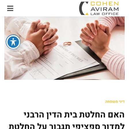
עו"ד אבירם כהן ושות'
משרד עו"ד מקרקעין
ונדל"ן
דיני משפחה
האם החלטת בית הדין הרבני
למדור ספציפי תגבור על החלטת