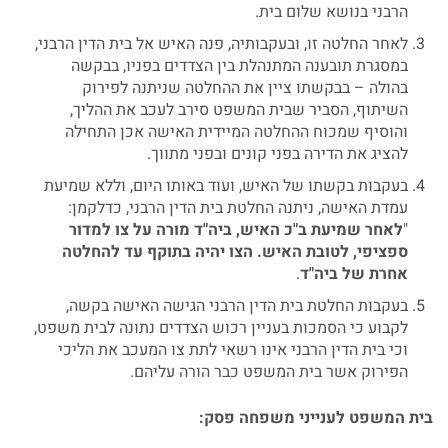
הרבני בנושא שלום בית.
לאחר החלטה זו, ובעקבותיה, פנה האיש אל בית הדין הרבני,
במסגרת תובענה המתנהלת בין הצדדים בפניו, בבקשה
בהולה – בבקשתו ציין את ההחלטה שניתנה לפירוק
השיתוף, הסביר שבית המשפט סירב לעכב את ההליך,
והוסיף שמכוח ההחלטה המיידית האישה אכן התחילה
להציג את הדירה בפני קונים ובפני מתווך.
בעקבות בקשתו של האיש, ועוד באותו היום, וללא שמיעת
עמדת האישה, ניתנה החלטת בית הדין הרבני, כדלקמן:
"
לאחר
שמיעת
ב
"
כ
האיש
,
ביה
"
ד
מורה
על
צו
למדור
ספציפי
,
לטובת
האיש
.
הצו
יהיה
בתוקף
עד
להחלטה
אחרת
של
ביה
"
ד
.
בעקבות החלטת בית הדין הרבני הגישה האישה בקשה,
לקבוע כי הסמכות בעניין רכוש הצדדים נתונה לבית משפט,
וכי בית הדין הרבני אינו רשאי לתת צו המעכב את הליכי
הפירוק אשר בית המשפט כבר הורה עליהם.
בית
המשפט
לענייני
משפחה
פסק
: