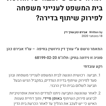
בית המשפט לענייני משפחה
לפירוק שיתוף בדירה?
Written by
אבירם כהן עורך דין
18 בנובמבר 2020
המאמר
נרשם
ע
"
י
עורך
דין
גירושין
בחיפה
–
עו
"
ד
אבירם
כהן
סוגיה
זו
נידונה
בתיק
:
תלה
"
מ
68199-02-20
רקע
עובדתי
תביעה רכושית הוגשה לבית המשפט לענייני משפחה ובהן
סעד לפירוק שיתוף בדירת הצדדים, במקביל הגיש הבעל
תביעה לשלום בבית הדין הרבני.
לאחר שהוגשה התביעה ניתנו לצדדים הוראות אופרטיביות
לביצוע פירוק השיתוף
באופן
מיידי
, ותוך דחיית טענות
האיש כי יש לעכב את ההליך עד לאחר הכרעת בית הדין