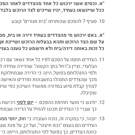
"א. נכסים אשר ירכוש כל אחד מהצדדים לאחר הסכם
ככל שיינשאו בעתיד, יהיו שייכים לצד הרוכש בלבד"
סעיף 7 להסכם שכותרתו "בית מגורים" קובע:
"א. באם ירכוש מי מהצדדים בעתיד דירה או בית, מ
על שם הצד הרוכש ותהא בבעלות הרוכש ושייכת אך
כל זכות באותה דירה/בית ולא תישמע כל טענה בעניין
הצדדים חתמו על הסכם לפיו כל אחד נשאר עם רכוש
הבלעדי, וציין ב"רחל בתך הקטנה" שהדירה עתידה ל
ולפי התנהלותם בפועל, הינה כי הדירה שבמחלוקת ה
מכך שהצדדים התנהלו בחשבונות נפרדים והאיש
לצורך קבלת סיוע במדורה ממשרד השיכון כפי שיפו
שקיבלה.
יודגש כי מועד חתימת ההסכם –
יום לפני
רכישת ה
כך שברי כי הצדדים תכננו להחיל על הדירה שבמח
יובהר, כי במקרה זה, נוכח העובדה כי
חוק יחסי ממון
הצדדים הם בעצם "נכס חיצוני", ועל כן, על מנת ש
כוונת הצדדים, כך בפועל לפי התנהלותם, הייתה כי