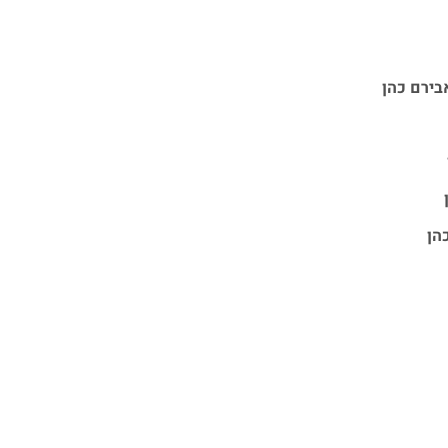
בירם כהן
הן