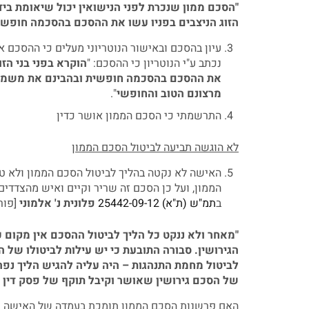
"הסכם ממון שנכרת לפני הנישואין יכול שיאומת בידי
הזוג הניצבים בפניו עשו את ההסכם בהסכמה חופשי
עיון בהסכם ובאישור הנוטריוני מעלים כי ההסכם א
נכתב ע"י הנוטריון כי ההסכם: "
הוקרא בפני בני הז
את ההסכם בהסכמה חופשית ובהבינם את משמעות
מרצונם הטוב והחופשי
".
התרשמתי כי הסכם הממון אושר כדין
לא הוגשה תביעה לביטול הסכם הממון
האישה לא נקטה בהליך לביטול הסכם הממון ולא 
הממון, ועל כן הסכם זה שריר וקיים ואיש מהצדדים
ב
תמ"ש (ת"א) 25442-09-12
פלונית נ' אלמוני
[פורסם 
"מאחר ולא ננקט כל הליך לביטול ההסכם אין מקום 
הגירושין. סבורה התובעת כי יש עילות לביטולו ש
לביטול מחמת התנהגות – היה עליה להגיש הליך נפר
של הסכם גירושין שאושר וקיבל תוקף של פסק דין ול
האם פרשנות הסכם הממון תומכת בעמדה של האישה