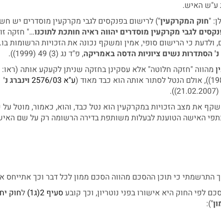
 ע"ש האיש.
חוק המקרקעין
") לרישום בפנקסים לגבי מקרקעין מוסדרים יש חש
קסים לגבי מקרקעין מוסדרים יהווה ראיה חותכת לתוכנו
…" חזקה זו
 ולדעת כי הרישום סופי, אמין ומשקף נכונה את הזכויות הרשומות בו. 
' הסתדרות נשים ציוניות הדסה באמריקה
, פ"ד נג (3) 49 (1999)).
ן
מהווה "חזקה חלוטה" אלא עסקינן בחזקה שניתן לקעקע אותה (ראו:
ע"א 2576/03
וינברג נ'
).
קף את מצב הזכויות במקרקעין הוא נטל כבד, והוא, כאמור, מוטל על 
תפי האישה הטוענת לבעלות משותפת בדירה הרשומה רק על שם האיש
התרשמתי כי תוכן ההסכם מהווה הסכם ממון לכל דבר וכך אתייחס אל
ם לפי החוק היא אישורו בפני נוטריון, וכך קובע
סעיף 2(ג1)
ל
חוק יח
ון
"):