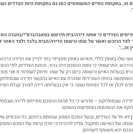
 זה, בתקופת החיים המשותפים כמו גם בתקופת היות הצדדים נשו
.
סכימים הצדדים כי אותה דירה/בית תירשם בטאבו/ברמ"י/בחברה המ
 לצד הרוכש ואשר על שמו נרשמו הדירה/הבית בלבד ולצד האחר 
 זה…".
ו שלו באופן כללי, והאיש באופן ספציפי בחר לציין את הדירה כרכוש
הירכש. התרשמתי כי נוסח ההסכם הינו ברור, וכוונת הצדדים, לפי ההסכ
יא בבעלות האיש ורשומה כיום רק על שמו. חיזוק לעמדתי זו אני מוצ
ה השתמשה בחוזה השכירות שנכרת עם האיש בהקשר הדירה שבמחלוק
רט להלן או לכל הפחות טענה כי אין בבעלותה דירה לצורך קבלת הסיו
דירה שבמחלוקת – מדגיש כי כל מהות ההסכם מתייחס לדירה שבמחל
לוקת את ההסכמות המופיעות בהסכם.
לא חל על הצדדים, ובשל הסכם הממון שנחתם ביניהם, כל הנכסים של
טענתה של האישה תתקבל, עליה להוכיח כי חרף קיומו של הסכם הממון,
 הנכס יהא משותף לשניהם.