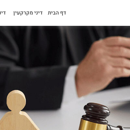
דף הבית
דיני מקרקעין
דינ
קרקעין ונדל"ן