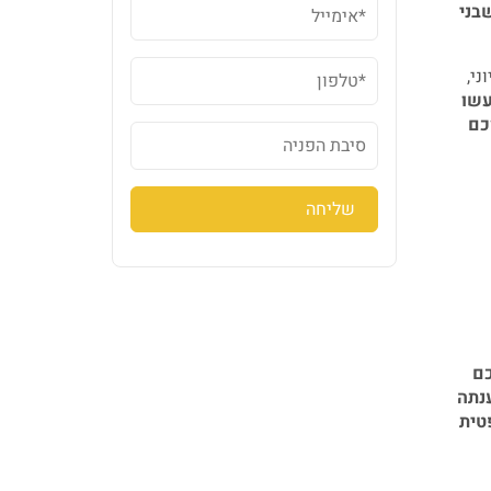
 שבני
ני,
עשו
כם
כם
נתה
טית