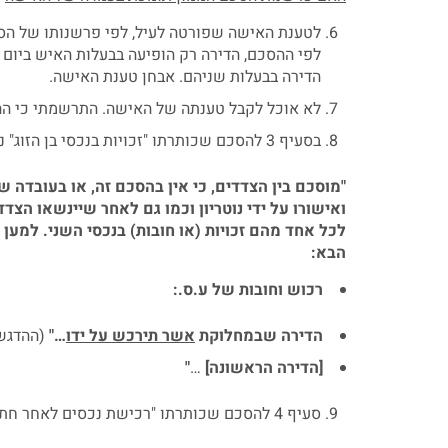
לטענת האישה שפורטה לעיל, לפי פרשנותו של הסכם
לפי ההסכם, הדירה רק הופיעה בבעלות האיש ביום 
הדירה בבעלות שניהם. אבחן טענת האישה.
לא אוכל לקבל טענתה של האישה. התרשמתי כי ההס
בסעיף 3 להסכם שכותרתו "זכויות בנכסי בן הזוג" נכתב:
"מוסכם בין הצדדים, כי אין בהסכם זה, או בעובדה
ואישורו על ידי נוטריון וכמו גם לאחר שיינשאו הצד
לכל אחד מהם זכויות (או חובות) בנכסי השני. למען
הבא:
רכוש וחובות של ע.ס.:
הדירה שבמחלוקת
אשר תירכש על ידו
…"
(ההדגשה
[הדירה הראשונה]
…
"
סעיף 4 להסכם שכותרתו "רכישת נכסים לאחר חתימת הסכם זה" קובע: