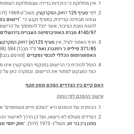
אין מחלוקת כי הזכויות בדירה שבמחלוקת רשומות
לפי
סעיף 125
ל
חוק המקרקעין
, תשכ"ט-1969 (להלן: "
גבוהה מבחינה קניינית, בסעיף נקבע כי: "
רישום בפנ
להגנת טובת הציבור, אשר יוכל להסתמך על הרישום,
4140/97
חברת האוניברסיטה העברית בירושלים נ
חרף האמור לעיל, אין
סעיף 125(א)
ל
חוק המקרקעי
371/85
פיליפ נ' רוזנברג ואח'
פ"ד מב(1) 584 (1988)), אולם הנטל לסתור אותה הוא כבד מאוד (
האפוטרופוס הכללי לנכסי נפקדים
[פורסם בנבו] (21.02.2007)
הנטל להוכיח כי הרישום בפנקסי המקרקעין אינו מש
הצד המבקש לסתור את הרישום. ובמקרה כאן על כ
האם קיים בין הצדדים הסכם ממון תקף
אישור ההסכם לפי החוק
הכותרת של ההסכם היא "הסכם חיים משותפים" אך 
הצדדים מעולם לא נישאו, ועל כן הדרך לאישור ההסכ
ממון בין בני זוג
, תשל"ג- 1973 (להלן: "
חוק יחסי ממ