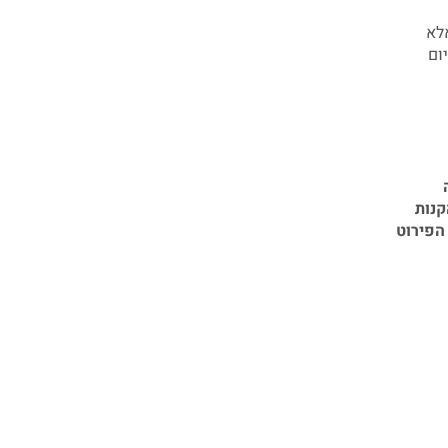
לא
ום
קנות
הפירוט