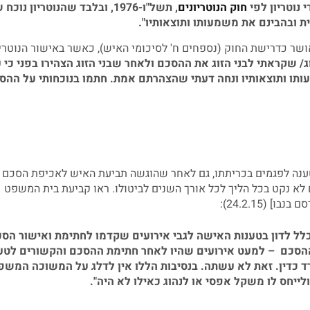
 נוטריון לפי
חוק הנוטריונים
, תשל"ו-1976, ובלבד שהנוטריון נוכח
ת ובהבינם את משמעותו ותוצאותיו
".
ושר כדרישת החוק (נספחים ח' לסיכומי האיש), כאשר באישור הנוטריו
וג/ שקראתי לבני הזוג את ההסכם ולאחר שבני הזוג הצהירו בפני כי 
ו ותוצאותיו ונחה דעתי שהצהרתם אמת. חתמו בנוכחותי על ההס
טענה לפגמים בכריתתו, גם לאחר שהוגשה תביעת האיש לאכיפת הסכם
 לא נקט בכל הליך לכל אורך השנים לביטולו. ראו קביעת בית המשפט
בנבו] (24.2.15):
כלל לדון בטענות האישה לגבי אירועים שקדמו לחתימת ואישור הס
ל ההסכם – למעט אירועים שהיו לאחר חתימת ההסכם והקשורים לטע
ד כדין. זאת לא עשתה. בנסיבות הללו אין לדלג על המשוכה המשפ
ייחס לו משקל אפסי או לנהוג כאילו לא היה".