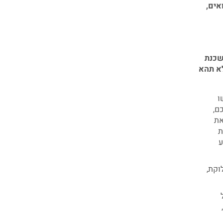
אים,
שכנת
לא תהא
ו
ם,
את
ת
ע
וקת,