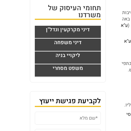
תחומי העיסוק של
יבות
משרדנו
 באה
(
ע"א
דיני מקרקעין ונדל"ן
ע"א
דיני משפחה
ליקויי בניה
כתפי
משפט מסחרי
.
לקביעת פגישת ייעוץ
יו.
סי