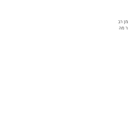
ן רב
ר מה