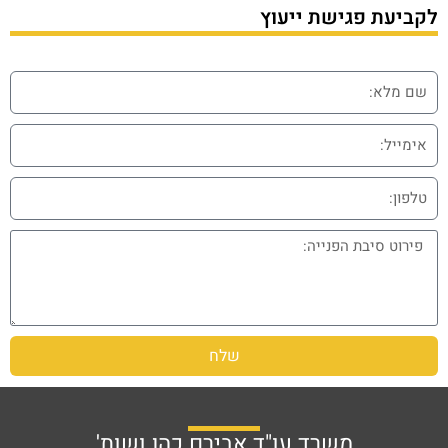
לקביעת פגישת ייעוץ
שלח
משרד עו"ד אבירם כהן ושות'