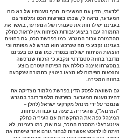
בית המשפט העליון פסק בפרשת גרינבלט כי :
"לדעתי, הדין עם המשיבים. חרף טענותיו של בא כוח
המערער, נראה לי, שכמו בפרשות הכט ומלמוד גם
בעניננו יש לדחות את טענותיו של המערער, באשר את
התמורה עבור ביצוע עבודות הפיתוח אין לראות כחלק
מהתמורה עבור המגרש. כמו בפרשת הכט, גם בחוזים
בעניננו נקבע כי מה שנרכש הוא מגרש לא מפותח וכי
הוצאות הפיתוח ישולמו בנפרד. כמו שם גם בעניננו
מדובר בחוזה סטנדרטי ונקבע כי הזכות שנרכשה
במסגרתו איננה כוללת את הפיתוח שטרם בוצע
והוצאות הפיתוח לא מצאו ביטויין בתמורה שנקבעה
בחוזה המכירה.
גם השוואה לפסק הדין בפרשת מלמוד מצדיקה את
דחית טענות המערער. בפרשת מלמוד דובר במגרש
שנמכר על ידי מינהל מקרקעי ישראל (להלן –
"המינהל"), שהעיריה ביצעה בו עבודות פיתוח.
המינהל כפה את ההתקשרות עם העיריה כחלק
אינטגראלי מהסכם המכר, וגם שם, כמו בעניננו, לא
היתה לו לרוכש אפשרות לבחור גורם אחר שיפתח את