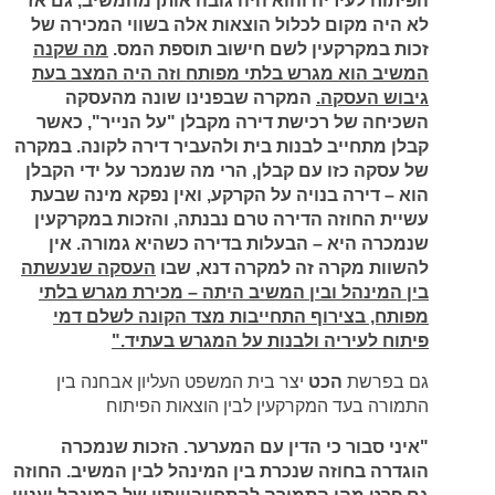
הפיתוח לעיריה והוא היה גובה אותן מהמשיב, גם אז
לא היה מקום לכלול הוצאות אלה בשווי המכירה של
זכות במקרקעין לשם חישוב תוספת המס.
מה שקנה
המשיב הוא מגרש בלתי מפותח וזה היה המצב בעת
גיבוש העסקה.
המקרה שבפנינו שונה מהעסקה
השכיחה של רכישת דירה מקבלן "על הנייר", כאשר
קבלן מתחייב לבנות בית ולהעביר דירה לקונה. במקרה
של עסקה כזו עם קבלן, הרי מה שנמכר על ידי הקבלן
הוא – דירה בנויה על הקרקע, ואין נפקא מינה שבעת
עשיית החוזה הדירה טרם נבנתה, והזכות במקרקעין
שנמכרה היא – הבעלות בדירה כשהיא גמורה. אין
להשוות מקרה זה למקרה דנא, שבו
העסקה שנעשתה
בין המינהל ובין המשיב היתה – מכירת מגרש בלתי
מפותח, בצירוף התחייבות מצד הקונה לשלם דמי
פיתוח לעיריה ולבנות על המגרש בעתיד."
גם בפרשת
הכט
יצר בית המשפט העליון אבחנה בין
התמורה בעד המקרקעין לבין הוצאות הפיתוח
"איני סבור כי הדין עם המערער. הזכות שנמכרה
הוגדרה בחוזה שנכרת בין המינהל לבין המשיב. החוזה