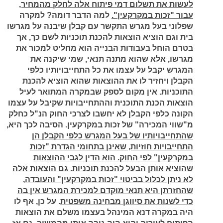
לעשות את תשלום דמי פיתוח אלה לחלק מהמחיר,
עבור "זכות במקרקעין".
למה הדבר דומה? למקרה
שפלוני בעל מגרש התקשר עם קבלן שיבנה על מגרשו
בית וגם הוציא הוצאות להכנת תוכניות לשם כך, אך
בטרם הוחל בעבודות הבנייה הוא מחליט למכור את
מגרשו, אלא שהוא מתנה תנאי, שמי שיקנה את
המגרש יקבל על עצמו את כל התחייבויותיו כלפי
הקבלן ויחזיר לו את ההוצאות שהוא הוציא להכנת
התוכניות. אין מקום לספק שבמקרה המתואר לעיל
הוצאות הכנת התוכנית וההתחייבויות שקיבל על עצמו
הקונה כלפי הקבלן לא יחשבו לצרכי החוק הנ"ל כחלק
מ"שווי המכירה" של זכות במקרקעין. הסיבה לכך היא,
שהתחייבויותיו של בעל המגרש כלפי הקבלן הן
התחייבויות חוזיות, שאינן בתחומי הגדרת "זכות
במקרקעין" לפי החוק. הוא הדין לגבי ההוצאות
שהוציא אותן הבעל להכנת תוכניות. גם הוצאות אלה
לא ניתן לכלול בביטוי "זכות במקרקעין" והעובדה,
שהחזרתן היא תנאי מוקדם למכירת המגרש אין בה
כדי לשנות את סיווגן מבחינה משפטית
. על כן, אף לו
היה במקרה דנא המינהל בעצמו משלם את הוצאות