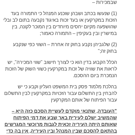
שבמכירות –
(1) שנעשו בכתב ושבהן שוכנע המנהל כי התמורה בעד
הזכות במקרקעין או בעד זכות באיגוד נקבעה בתום לב ובלי
שהושפעה מקיום יחסים מיוחדים בין המוכר לקונה, בין
במישרין ובין בעקיפין – התמורה כאמור;
(2) שלגביהן נקבע בחוק זה אחרת – השווי כפי שנקבע
בחוק זה;"
הכלל הקבוע בדין הוא כי לצורך חישוב "שווי המכירה", יש
לראות את שוויה של זכות במקרקעין כשווי השוק של הזכות
הנמכרת ביום ההסכם.
בהלכת מלמוד פסק בית המשפט העליון וקבע כי יש
להבחין בין התשלום עבור הזכויות במקרקעין לבין התשלום
עבור הפיתוח של אותם המקרקעין
"העובדה, שתנאי מוקדם לעשיית הסכם כזה היא –
שהמשיב ישלם לעירית באר שבע את דמי הפיתוח
שאותם היתה העיריה זכאית לגבות מרוכשי המגרשים
בהתאם להסכם שבין המנהל ובין העיריה, אין בה כדי