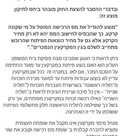
ובדברי ההסבר להצעת החוק מובהר ביחס לתיקון
מוצע זה:
"מוצע להגדיל את מס הרכישה המוטל על מי שקונה
קרקע, כך שהבסיס לחישוב המס יהא לא רק מחיר
הקרקע אלא גם על מחיר הוצאות הפיתוח שהרוכש
מתחייב לשלם בגין המקרקעין הנמכרים"."
ניתן לראות כי העוגן שסביבו סבה פסיקת בית המשפט
העליון הוא האם בוצע פיתוח במקרקעין עד מועד החתימה
על הסכם המכר, אם לאו. במקרה זה ככל שבמקרקעין
עדיין לא בוצעו עבודות פיתוח עד למועד מכירת הזכויות
מ"חוליה ראשונה" בשרשרת העברות הזכויות ל"חוליה
שנייה" – אין כל סיבה עניינית הגיונית לראות ב"חוליה
השנייה" כאילו רכשה זכויות במקרקעין מפותחים, אך ורק
בשל כך ששילמה לחוליה הראשונה חלק מתשלומי הפיתוח
ששולמו על ידי זו האחרונה.
מנהל מיסוי מקרקעין אינו מקבל את שומתה העצמית
ומוציא לחברה קבלנית ב' שומת מס רכישה וקובע את שווי