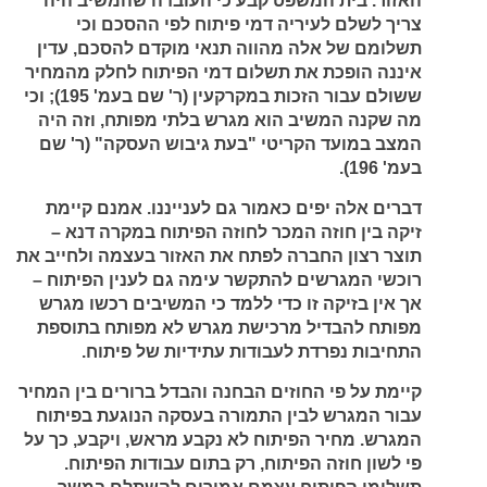
האזור. בית המשפט קבע כי העובדה שהמשיב היה
צריך לשלם לעיריה דמי פיתוח לפי ההסכם וכי
תשלומם של אלה מהווה תנאי מוקדם להסכם, עדין
איננה הופכת את תשלום דמי הפיתוח לחלק מהמחיר
ששולם עבור הזכות במקרקעין (ר' שם בעמ' 195); וכי
מה שקנה המשיב הוא מגרש בלתי מפותח, וזה היה
המצב במועד הקריטי "בעת גיבוש העסקה" (ר' שם
בעמ' 196).
דברים אלה יפים כאמור גם לענייננו. אמנם קיימת
זיקה בין חוזה המכר לחוזה הפיתוח במקרה דנא –
תוצר רצון החברה לפתח את האזור בעצמה ולחייב את
רוכשי המגרשים להתקשר עימה גם לענין הפיתוח –
אך אין בזיקה זו כדי ללמד כי המשיבים רכשו מגרש
מפותח להבדיל מרכישת מגרש לא מפותח בתוספת
התחיבות נפרדת לעבודות עתידיות של פיתוח.
קיימת על פי החוזים הבחנה והבדל ברורים בין המחיר
עבור המגרש לבין התמורה בעסקה הנוגעת בפיתוח
המגרש. מחיר הפיתוח לא נקבע מראש, ויקבע, כך על
פי לשון חוזה הפיתוח, רק בתום עבודות הפיתוח.