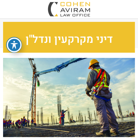
דיני מקרקעין ונדל"ן