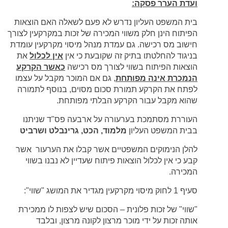
ועדת הערר פסקה:
בית המשפט העליון נדרש לא פעם לשאלה האם הוצאות
הפיתוח הינן חלק משווי המכירה של זכות במקרקעין לצורך
חישוב מס רכישה. גם עמדת מנהל מיסוי מקרקעין עומדת
בניגוד להחלטתו בתיק זה שקובעת כי אין
אין לכלול
את
הוצאות הפיתוח בשווי לצורך מס רכישה
כאשר הקרקע
הנמכרת אינה מפותחת
, גם אם המוכר מקבל על עצמו
לפתח את הקרקע תמורת סכום מסוים, בנוסף לתמורה
שהוא מקבל עבור הקרקע הבלתי מפותחת.
העוררת מסתמכת בערעורה על ארבעה פס"ד שניתנו
בבית המשפט העליון
מלמוד, הכט, גרינבלט ושרביט
להלן הנימוקים המשפטיים אשר קבלו את הערעור אשר
קבע כי אין לכלול הוצאות פיתוח שעדיין לא נבנו בשווי
המכירה.
סעיף 1 לחוק מיסוי מקרקעין מגדיר את המושג "שווי":
"שווי" של זכות פלונית – הסכום שיש לצפות לו ממכירת
אותה זכות על ידי מוכר מרצון לקונה מרצון, ובלבד