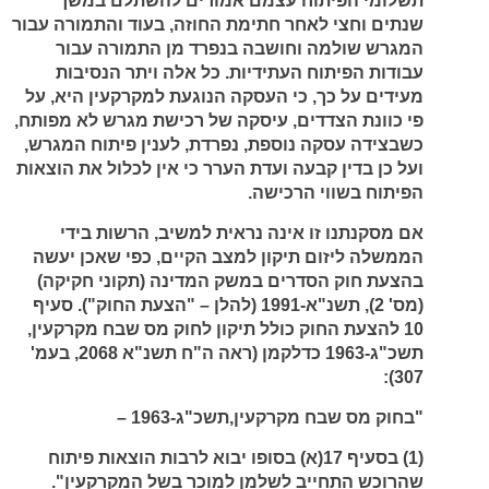
תשלומי הפיתוח עצמם אמורים להשתלם במשך
שנתים וחצי לאחר חתימת החוזה, בעוד והתמורה עבור
המגרש שולמה וחושבה בנפרד מן התמורה עבור
עבודות הפיתוח העתידיות. כל אלה ויתר הנסיבות
מעידים על כך, כי העסקה הנוגעת למקרקעין היא, על
פי כוונת הצדדים, עיסקה של רכישת מגרש לא מפותח,
כשבצידה עסקה נוספת, נפרדת, לענין פיתוח המגרש,
ועל כן בדין קבעה ועדת הערר כי אין לכלול את הוצאות
הפיתוח בשווי הרכישה.
אם מסקנתנו זו אינה נראית למשיב, הרשות בידי
הממשלה ליזום תיקון למצב הקיים, כפי שאכן יעשה
בהצעת חוק הסדרים במשק המדינה (תקוני חקיקה)
(מס' 2), תשנ"א-1991 (להלן – "הצעת החוק"). סעיף
10 להצעת החוק כולל תיקון לחוק מס שבח מקרקעין,
תשכ"ג-1963 כדלקמן (ראה ה"ח תשנ"א 2068, בעמ'
307):
"בחוק מס שבח מקרקעין,תשכ"ג-1963 –
(1) בסעיף 17(א) בסופו יבוא לרבות הוצאות פיתוח
שהרוכש התחייב לשלמן למוכר בשל המקרקעין".