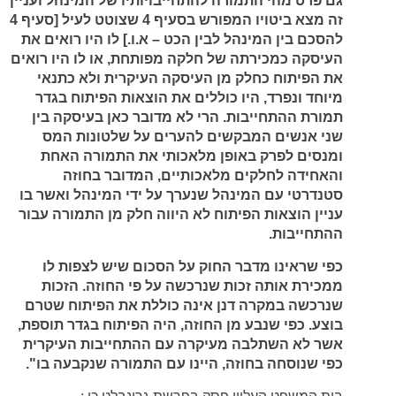
גם פרט מהי התמורה להתחייבויותיו של המינהל ועניין
זה מצא ביטויו המפורש בסעיף 4 שצוטט לעיל [סעיף 4
להסכם בין המינהל לבין הכט – א.ו.] לו היו רואים את
העיסקה כמכירתה של חלקה מפותחת, או לו היו רואים
את הפיתוח כחלק מן העיסקה העיקרית ולא כתנאי
מיוחד ונפרד, היו כוללים את הוצאות הפיתוח בגדר
תמורת ההתחייבות. הרי לא מדובר כאן בעיסקה בין
שני אנשים המבקשים להערים על שלטונות המס
ומנסים לפרק באופן מלאכותי את התמורה האחת
והאחידה לחלקים מלאכותיים, המדובר בחוזה
סטנדרטי עם המינהל שנערך על ידי המינהל ואשר בו
עניין הוצאות הפיתוח לא היווה חלק מן התמורה עבור
ההתחייבות.
כפי שראינו מדבר החוק על הסכום שיש לצפות לו
ממכירת אותה זכות שנרכשה על פי החוזה. הזכות
שנרכשה במקרה דנן אינה כוללת את הפיתוח שטרם
בוצע. כפי שנבע מן החוזה, היה הפיתוח בגדר תוספת,
אשר לא השתלבה מעיקרה עם ההתחייבות העיקרית
כפי שנוסחה בחוזה, היינו עם התמורה שנקבעה בו".